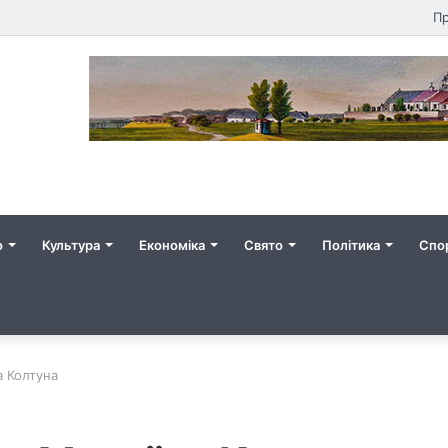
Пр
о
Культура
Економіка
Свято
Політика
Спо
а Колтуна