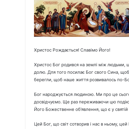
Христос Рождається! Славімо Його!
Христос Бог родився на землі між людьми, що
долю. Для того посилає Бог свого Сина, щоб 
берегли, щоб наше життя розвивалось по-Бо
Бог народжується людиною. Ми про це сьог
досвідчуємо. Ще раз переживаючи цю подію,
Його Божественне об’явлення, що є у святій 
Цей Бог, що світ сотворив і нас в ньому, це