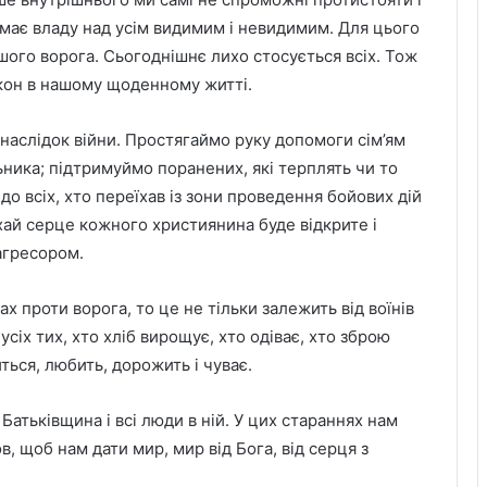
 має владу над усім видимим і невидимим. Для цього
шого ворога. Сьогоднішнє лихо стосується всіх. Тож
кон в нашому щоденному житті.
наслідок війни. Простягаймо руку допомоги сім’ям
ьника; підтримуймо поранених, які терплять чи то
о всіх, хто переїхав із зони проведення бойових дій
хай серце кожного християнина буде відкрите і
 агресором.
х проти ворога, то це не тільки залежить від воїнів
усіх тих, хто хліб вирощує, хто одіває, хто зброю
ться, любить, дорожить і чуває.
атьківщина і всі люди в ній. У цих стараннях нам
, щоб нам дати мир, мир від Бога, від серця з