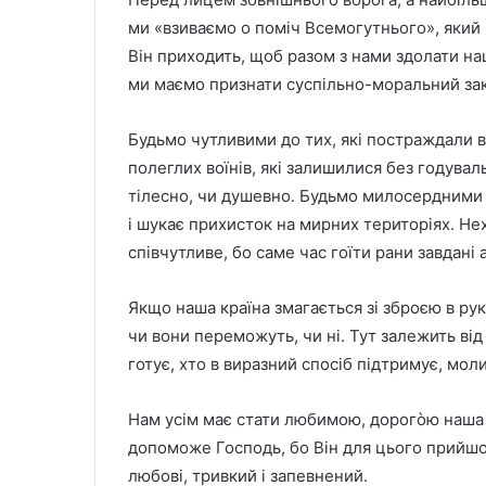
ми «взиваємо о поміч Всемогутнього», який
Він приходить, щоб разом з нами здолати на
ми маємо признати суспільно-моральний за
Будьмо чутливими до тих, які постраждали в
полеглих воїнів, які залишилися без годувал
тілесно, чи душевно. Будьмо милосердними д
і шукає прихисток на мирних територіях. Не
співчутливе, бо саме час гоїти рани завдані
Якщо наша країна змагається зі зброєю в рука
чи вони переможуть, чи ні. Тут залежить від 
готує, хто в виразний спосіб підтримує, моли
Нам усім має стати любимою, дорогòю наша Б
допоможе Господь, бо Він для цього прийшов
любові, тривкий і запевнений.