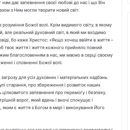
ог нам дає запевнення своєї любові до нас і що Він
разом з Ним могли творити новий світ.
розуміння Божої волі. Крім видимого світу, в якому
, але реальний духовний світ, в який ми входимо
овіді, бо каже Христос: «Якщо хочеш ввійти в життя –
 щоб твоє життя і життя кожного прийняло повний
ожим благословенням в нас, ми маємо в серці своєму
женні і сповненні Божої волі.
 загрозу для усіх духовних і матеріальних надбань.
лі старання, про збереження і розвиток наших
ь цілковитого запевнення про перемогу і безпеку.
рішній ворог, який вдень і вночі спокушує і
, яким є життя з Богом в мирі і виконування Його
ше внутрішнього ми самі не спроможні протистояти і