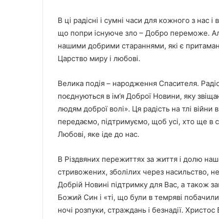
В ці радісні і сумні часи для кожного з нас і
що попри існуюче зло – Добро переможе. Ал
нашими добрими стараннями, які є притаманн
Царство миру і любові.
Велика подія – народження Спасителя. Радіс
поєднуються в ім’я Доброї Новини, яку звіща
людям доброї волі». Ця радість на тлі війни 
передаємо, підтримуємо, щоб усі, хто ще в ст
Любові, яке іде до нас.
В Різдвяних пережиттях за життя і долю на
стривожених, зболілих через насильство, не
Добрій Новині підтримку для Вас, а також з
Божий Син і «ті, що були в темряві побачили 
ночі розпуки, страждань і безнадії. Христос