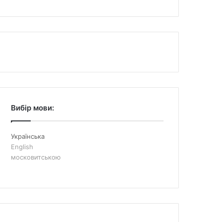
Вибір мови:
Українська
English
московитською