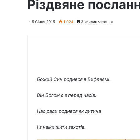
Різдвяне послан
5 Січня 2015
1 024
3 хвилин читання
Божий Син родився в Вифлеємі.
Він Богом є з перед часів.
Нас ради родився як дитина
І з нами жити захотів.