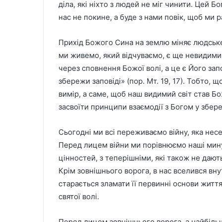
діла, які ніхто з людей не міг чинити. Цей Б
нас не покине, а буде з нами повік, щоб ми 
Прихід Божого Сина на землю міняє людське 
ми живемо, який відчуваємо, є ще невидимий
через сповнення Божої волі, а це є Його зап
збережи заповіді» (пор. Мт. 19, 17). Тобто,
вимір, а саме, щоб наш видимий світ став Б
засвоїти принципи взаємодії з Богом у збере
Сьогодні ми всі переживаємо війну, яка несе
Перед лицем війни ми порівнюємо наші мину
цінностей, з теперішніми, які також не дают
Крім зовнішнього ворога, в нас вселився внут
старається зламати її первинні основи життя
святої волі.
Перед лицем зовнішнього ворога, а найбіль