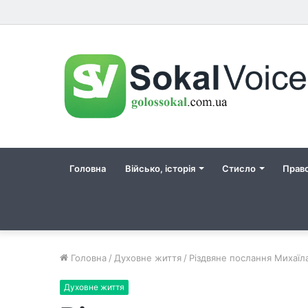
Головна
Військо, історія
Стисло
Прав
Головна
/
Духовне життя
/
Різдвяне послання Михаїл
Духовне життя