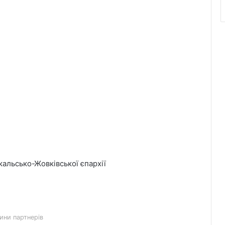
День лазерної корекції: як насправді
минає візит до клініки «Ексімер» від
порога до виходу
кальсько-Жовківської єпархії
Чим відрізняються кросівки, кеди та
трекінгове взуття
ини партнерів