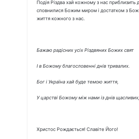
Подія Різдва хай кожному з нас приблизить д
сповнилися Божим миром і достатком з Божо
життя кожного з нас.
Бажаю радісних усіх Різдвяних Божих свят
І в Божому благословенні днів тривалих.
Бог і Україна хай буде темою життя,
У царстві Божому між нами із днів щасливих
Христос Рождається! Славіте Його!