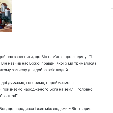
б нас запевнити, що Він пам’ятає про людину і її
Він навчив нас Божої правди, якої б ми трималися і
жому замислу для добра всіх людей.
одні думаємо, говоримо, переймаємося і
 признаємо народженого Бога на землі і головно
Євангелії.
й Бог, що народився і жив між людьми – Він творив