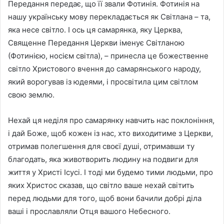
Передання передає, що її звали Фотинія. Фотинія на
нашу українську мову перекладається як Світлана – та,
яка несе світло. І ось ця самарянка, яку Церква,
Священне Передання Церкви іменує Світланою
(Фотинією, носієм світла), – принесла це божественне
світло Христового вчення до самарянського народу,
який ворогував із юдеями, і просвітила цим світлом
свою землю.
Нехай ця неділя про самарянку навчить нас поклоніння,
і дай Боже, щоб кожен із нас, хто виходитиме з Церкви,
отримав полегшення для своєї душі, отримавши ту
благодать, яка животворить людину на подвиги для
життя у Христі Ісусі. І тоді ми будемо тими людьми, про
яких Христос сказав, що світло ваше нехай світить
перед людьми для того, щоб вони бачили добрі діла
ваші і прославляли Отця вашого Небесного.