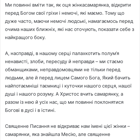
Ми повинні вміти так, як оця жінкасамарянка, відкрити
перед Богом свої гріхи і немочі, які маємо. Тому що
дуже часто, маючи немочі людські, намагаємось перед
очима наших ближніх, які нас оточують, показати себе з
найкращого боку.
А, насправді, в нашому серці палахкотить полум’я
ненависті, злоби, пересуду й неправди – ми стаємо
обманщиками, неправдомовцями не тільки перед
людьми, але й перед лицем Самого Бога, Який бачить
найпотаємніші таємниці і куточки нашого серця, нашої
душі і нашого розуму. А Христос вчить самарянку, а
разом із нею й усіх нас, що ми повинні поклонятися
Богові в дусі і в істині.
Священне Писання не відкриває нам імені цієї жінки –
самарянки, яка знайшла Месію, але священне