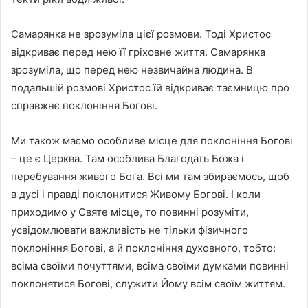
Самарянка не зрозуміла цієї розмови. Тоді Христос
відкриває перед нею її гріховне життя. Самарянка
зрозуміла, що перед нею незвичайна людина. В
подальшій розмові Христос їй відкриває таємницю про
справжнє поклоніння Богові.
Ми також маємо особливе місце для поклоніння Богові
– це є Церква. Там особлива Благодать Божа і
перебування живого Бога. Всі ми там збираємось, щоб
в дусі і правді поклонитися Живому Богові. І коли
приходимо у Святе місце, то повинні розуміти,
усвідомлювати важливість не тільки фізичного
поклоніння Богові, а й поклоніння духовного, тобто:
всіма своїми почуттями, всіма своїми думками повинні
поклонятися Богові, служити Йому всім своїм життям.