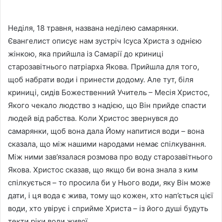
Неділя, 18 травня, названа неділею самарянки.
Євангелист описує нам зустріч Ісуса Христа з однією
жінкою, яка прийшла із Самарії до криниці
старозавітнього патріарха Якова. Прийшла для того,
щоб набрати води і принести додому. Але тут, біля
криниці, сидів Божественний Учитель – Месія Христос,
Якого чекало людство з надією, що Він прийде спасти
людей від рабства. Коли Христос звернувся до
самарянки, щоб вона дала Йому напитися води – вона
сказала, що між нашими народами немає спілкування.
Між ними зав’язалася розмова про воду старозавітнього
Якова. Христос сказав, що якщо би вона знала з ким
спілкується – то просила би у Нього води, яку Він може
дати, і ця вода є жива, тому що кожен, хто нап’ється цієї
води, хто увірує і сприйме Христа – із його душі будуть
текти ріки води живої.