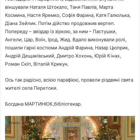
віншували Наталя Штокало, Таня Павлів, Марта
Космина, Настя Яремко, Софія Фарина, Катя Галюлька,
Діана Зейлик. Потім дійство продовжив вертеп.
Попереду – звіздар із зіркою, за ним – Пастушки,
Ангели, Цар, Воїн, Ірод, Жид. Вдало виконували ролі,
пошили гарні костюми Андрій Фарина, Назар Цюприк,
Андрій Дещаківський, Дмитро Хохонь, Юрій Кінах,
Роман Скіп, Віталій Крикун.
Ось так радісно, всією парафією, провели різдвяні свята
жителі села Перетоки.
Богдана МАРТИНЮК,бібліотекар.