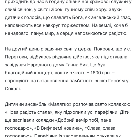
приходить до нас в годину опівнічної храмової служби у
сяйві свічок, у світлі зірок, гучному співі хору. Звуки
дитячих голосів, що славлять Бога, як ангельський глас,
наповнюють все навкруг торжеством. На землі, хоча б
ненадовго, панує мир, а серця наповнюються радістю.
На другий день різдвяних свят у церкві Покрови, що у с.
Перетоки, відбулось різдвяне дійство, яке підготувала
завідувач Народного дому Ганна Бик. Це був
благодійний концерт, кошти з якого – 1600 грн. –
спрямують на встановлення пам’ятного знака Героям у
Сокалі.
Дитячий ансамбль «Малятко» розпочав свято колядкою
«Нова радість стала», яку підхопили усі парафіяни. Діти
ще заспівали колядки «Добрий вечір тобі, пане
господарю», «В Вифлеємі новина», «Слава, слава
господарю». Парафіяни із задоволенням слухали як