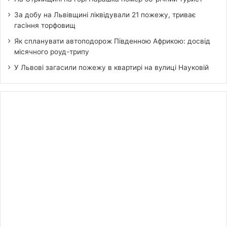
За добу на Львівщині ліквідували 21 пожежу, триває
гасіння торфовищ
Як спланувати автоподорож Південною Африкою: досвід
місячного роуд-трипу
У Львові загасили пожежу в квартирі на вулиці Науковій