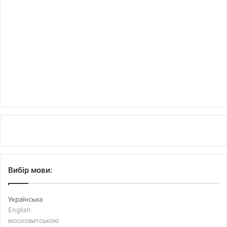
Вибір мови:
Українська
English
московитською