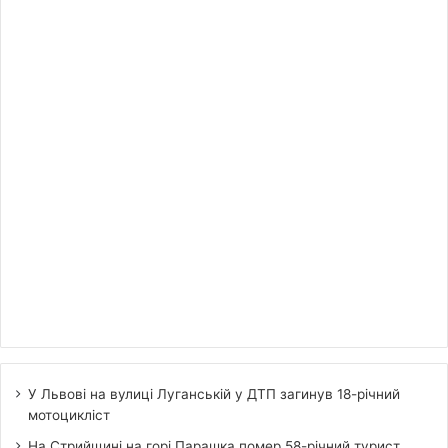
У Львові на вулиці Луганській у ДТП загинув 18-річний
мотоцикліст
На Стрийщині на горі Парашка помер 58-річний турист