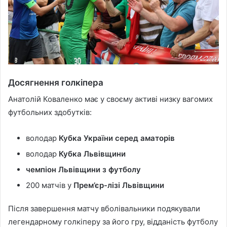
Досягнення голкіпера
Анатолій Коваленко має у своєму активі низку вагомих
футбольних здобутків:
володар
Кубка України серед аматорів
володар
Кубка Львівщини
чемпіон Львівщини з футболу
200 матчів у
Прем’єр-лізі Львівщини
Після завершення матчу вболівальники подякували
легендарному голкіперу за його гру, відданість футболу