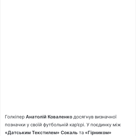
Голкіпер
Анатолій Коваленко
досягнув визначної
позначки у своїй футбольній кар’єрі. У поєдинку між
«Датським Текстилем» Сокаль
та
«Гірником»