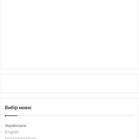
Вибір мови:
Українська
English
московитською