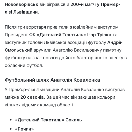
Новояворівськ
він зіграв свій
200-й матч у Прем’єр-
лізі Львівщини
.
Після гри воротаря привітали з ювілейним виступом.
Президент ФК
«Датський Текстиль»
Ігор Тріска
та
заступник голови Львівської асоціації футболу
Андрій
Смольський
вручили Анатолію Васильовичу пам’ятну
футболку на знак поваги до його багаторічного внеску в
обласний футбол.
Футбольний шлях Анатолія Коваленка
У Прем’єр-лізі Львівщини Анатолій Коваленко виступав
майже
20 сезонів
. За цей час він захищав кольори
кількох відомих команд області:
«Датський Текстиль» Сокаль
«Рочин»