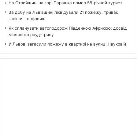
На Стрийщині на горі Парашка помер 58-річний турист
За добу на Львівщині ліквідували 21 пожежу, триває
гасіння торфовищ
Як спланувати автоподорож Південною Африкою: досвід
місячного роуд-трипу
У Львові загасили пожежу в квартирі на вулиці Науковій