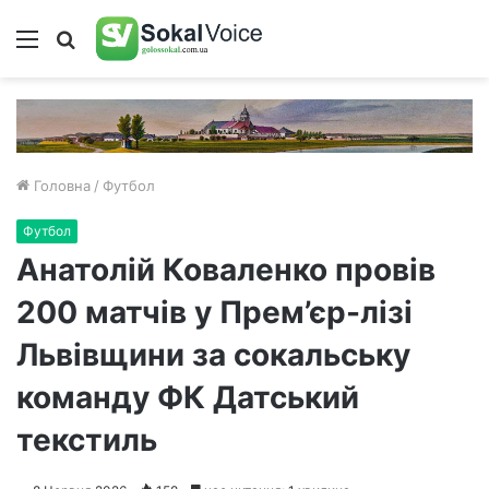
Меню
Пошук
Головна
/
Футбол
Футбол
Анатолій Коваленко провів
200 матчів у Прем’єр-лізі
Львівщини за сокальську
команду ФК Датський
текстиль