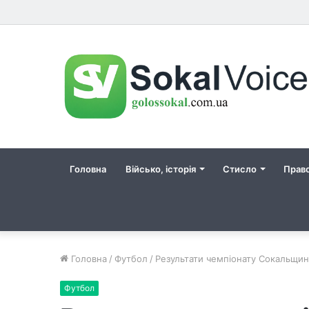
Головна
Військо, історія
Стисло
Прав
Головна
/
Футбол
/
Результати чемпіонату Сокальщин
Футбол