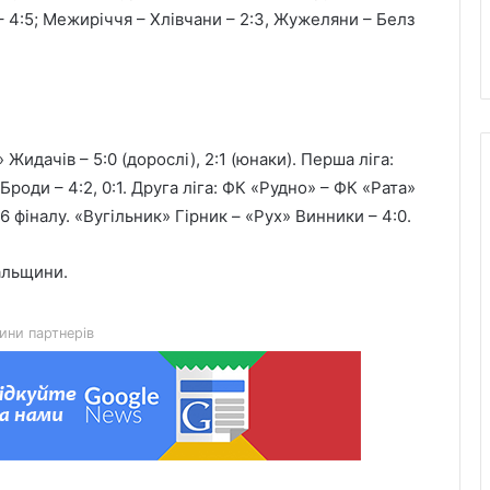
– 4:5; Межиріччя – Хлівчани – 2:3, Жужеляни – Белз
 Жидачів – 5:0 (дорослі), 2:1 (юнаки). Перша ліга:
Прогноз пожежної небезпеки на 9
оди – 4:2, 0:1. Друга ліга: ФК «Рудно» – ФК «Рата»
серпня: від низької до надзвичайної
16 фіналу. «Вугільник» Гірник – «Рух» Винники – 4:0.
Красненська опорна школа №1
 Сокальщини.
отримає гібридну сонячну
електростанцію
ини партнерів
Гідрологічна ситуація на річках
Львівщини станом на 8 серпня
У Мостиськах тимчасово
призупинять централізоване