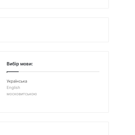
Вибір мови:
Українська
English
московитською