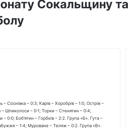
іонату Сокальщину та
болу
ь – Соснівка – 0:3; Карів – Хоробрів – 1:0, Острів –
в – Шпиколоси – 0:1; Торки – Стенятин – 0:4;
 – 0:0; Боб’ятин – Горбків – 2:2. Група «Б». Гута –
Забужжя – 1:4; Муроване – Теляж – 0:2. Група «В».