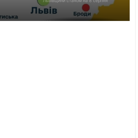
Львівщини станом на 8 серпня
У Мостиськах тимчасово
призупинять централізоване
водопостачання
У США створили застосунок
ClearDepth для виявлення небезпек
на водоймах
У львівській лікарні святої Анни
народилися двійнята з окремими
плацентами
Прогноз пожежної небезпеки на 9
серпня: від низької до надзвичайної
Красненська опорна школа №1