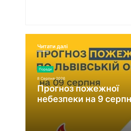
Читати далі
Поради
8 Серпня 2026
Прогноз пожежної
небезпеки на 9 серпн
низької до надзвичай