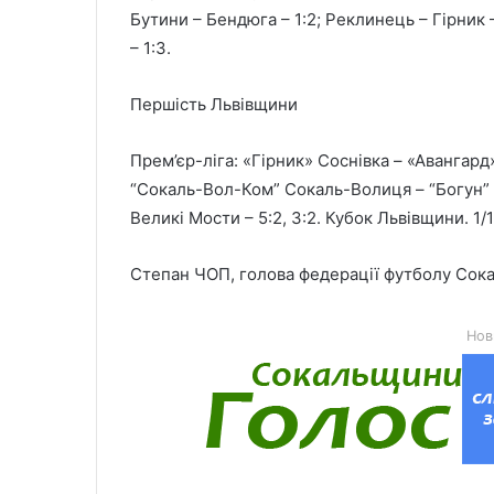
Бутини – Бендюга – 1:2; Реклинець – Гірник 
– 1:3.
Першість Львівщини
Прем’єр-ліга: «Гірник» Соснівка – «Авангард»
“Сокаль-Вол-Ком” Сокаль-Волиця – “Богун” Бр
Великі Мости – 5:2, 3:2. Кубок Львівщини. 1/
Степан ЧОП, голова федерації футболу
Нов