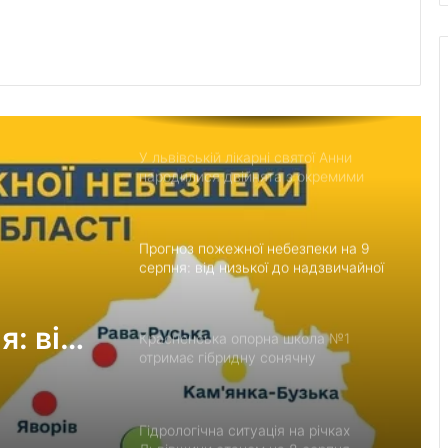
водопостачання
У США створили застосунок
ClearDepth для виявлення небезпек
на водоймах
У львівській лікарні святої Анни
народилися двійнята з окремими
плацентами
Прогноз пожежної небезпеки на 9
серпня: від низької до надзвичайної
я: від
Красненська опорна школа №1
отримає гібридну сонячну
ної
електростанцію
Гідрологічна ситуація на річках