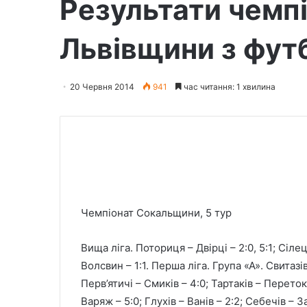
Результати чемп
Львівщини з фут
20 Червня 2014
941
час читання: 1 хвилина
Чемпіонат Сокальщини, 5 тур
Вища ліга. Поториця – Двірці – 2:0, 5:1; Сілец
Волсвин – 1:1. Перша ліга. Група «А». Свитазі
Перв’ятичі – Смиків – 4:0; Тартаків – Перетоки
Варяж – 5:0; Глухів – Ванів – 2:2; Себечів – 