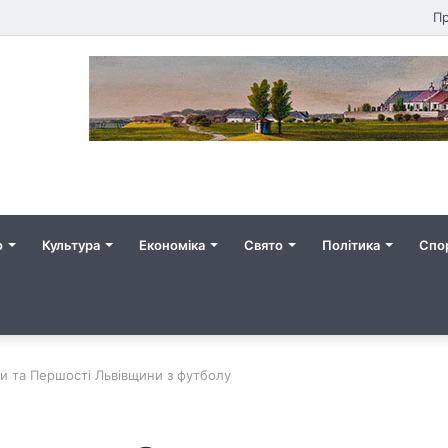
Пр
о
Культура
Економіка
Свято
Політика
Спо
и та Першості Львівщини з футболу