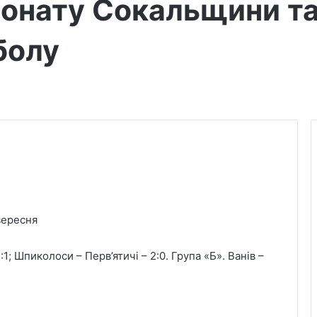
іонату Сокальщини т
болу
ересня
:1; Шпиколоси – Перв’ятичі – 2:0. Група «Б». Ванів –