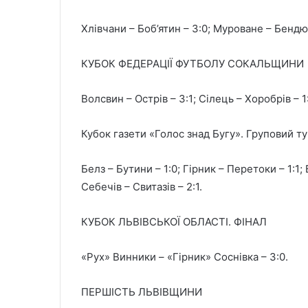
Хлівчани – Боб’ятин – 3:0; Муроване – Бендюг
КУБОК ФЕДЕРАЦІЇ ФУТБОЛУ СОКАЛЬЩИНИ
Волсвин – Острів – 3:1; Сілець – Хоробрів – 1:
Кубок газети «Голос знад Бугу». Груповий ту
Белз – Бутини – 1:0; Гірник – Перетоки – 1:1
Себечів – Свитазів – 2:1.
КУБОК ЛЬВІВСЬКОЇ ОБЛАСТІ. ФІНАЛ
«Рух» Винники – «Гірник» Соснівка – 3:0.
ПЕРШІСТЬ ЛЬВІВЩИНИ