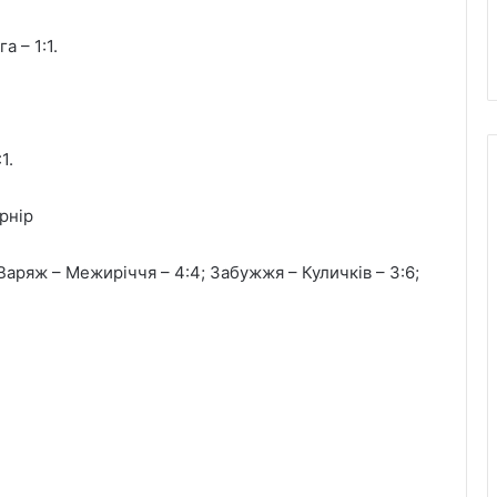
а – 1:1.
1.
рнір
; Варяж – Межиріччя – 4:4; Забужжя – Куличків – 3:6;