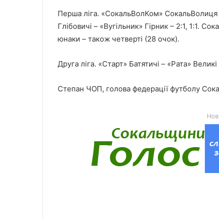
Перша ліга. «СокальВолКом» СокальВолиця – «Г
Глібовичі – «Вугільник» Гірник – 2:1, 1:1. Со
юнаки – також четверті (28 очок).
Друга ліга. «Старт» Батятичі – «Рата» Великі 
Степан ЧОП, голова федерації футболу Сок
Нов