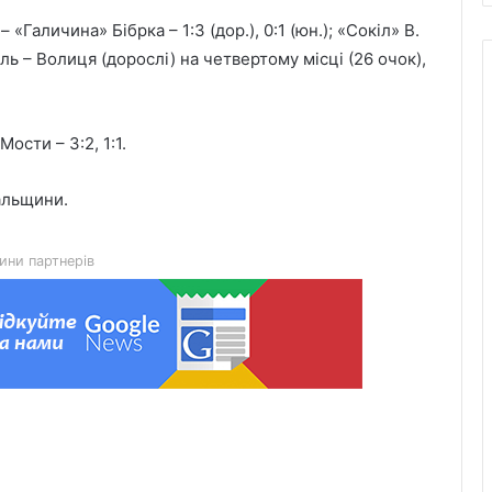
аличина» Бібрка – 1:3 (дор.), 0:1 (юн.); «Сокіл» В.
каль – Волиця (дорослі) на четвертому місці (26 очок),
Львівська митниця виставила на
електронні аукціони 35 лотів
Мости – 3:2, 1:1.
конфіскованого майна
альщини.
SpaceX розкрила плани покриття
Starlink Mobile 5G та орієнтовний
запуск сервісу
ини партнерів
У Львові перевірили кондиціонери в
автобусах: виявили два порушення
«Дрогобичтеплоенерго» посилює
енергостійкість котелень перед
зимою