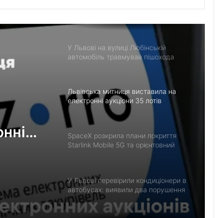
Сержант поліції Микола Цидуляк
загинув на Донеччині
У Львові на вулиці Любінській
автомобіль травмував пішохода
Львівська митниця виставила на
електронні аукціони 35 лотів
конфіскованого майна
онні
SpaceX розкрила плани покриття
Starlink Mobile 5G та орієнтовний
запуск сервісу
а
У Львові перевірили кондиціонери в
автобусах: виявили два порушення