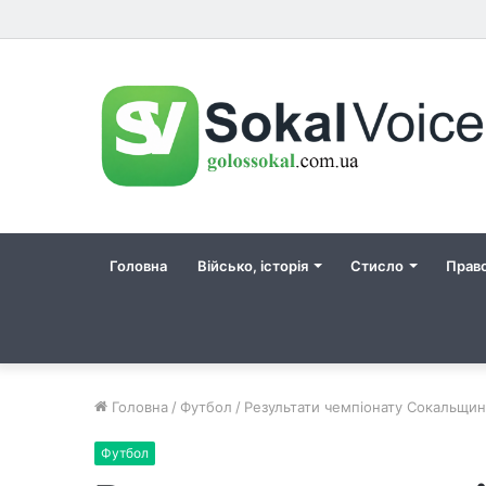
Головна
Військо, історія
Стисло
Прав
Головна
/
Футбол
/
Результати чемпіонату Сокальщин
Футбол