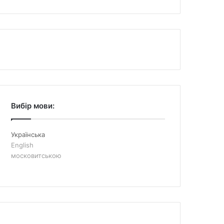
Вибір мови:
Українська
English
московитською