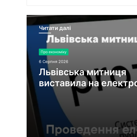
Читати далі
Про економіку
6 Серпня 2026
Львівська митниця
виставила на електр
аукціони 35 лотів
конфіскованого майн