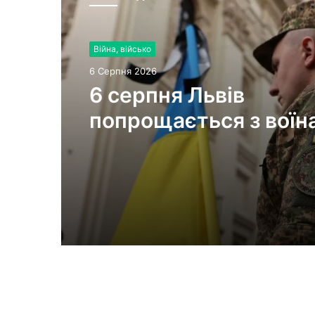
Війна, військо
6 Серпня 2026
6 серпня Львів
попрощається з воїн
Миколою Слєпком та
Дмитром Березком