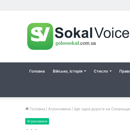
Головна
Військо, історія
Стисло
Прав
Головна
/
Агроновини
/
Ще одна дорога на Сокальщин
Агроновини