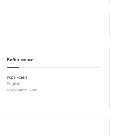
Вибір мови:
Українська
English
московитською