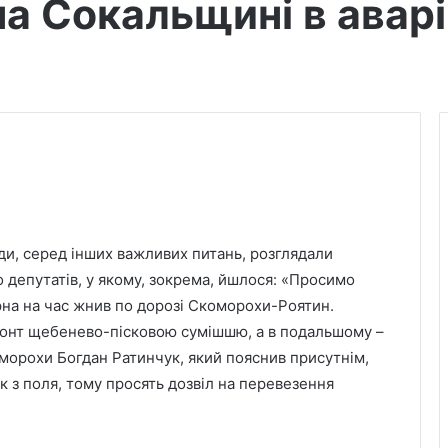
а Сокальщині в аварі
ади, серед інших важливих питань, розглядали
 депутатів, у якому, зокрема, йшлося: «Просимо
рна на час жнив по дорозі Скоморохи-Роятин.
монт щебенево-пісковою сумішшю, а в подальшому –
оморохи Богдан Ратинчук, який пояснив присутнім,
к з поля, тому просять дозвіл на перевезення