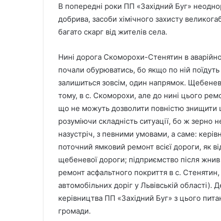
В попередні роки ПП «Західний Буг» неоднор
добрива, засоби хімічного захисту великогаб
багато скарг від жителів села.
Нині дорога Скоморохи-Стенятин в аварійном
почали обурюватись, бо якщо по ній поїдуть
залишиться зовсім, один напрямок. Щебенев
тому, в с. Скоморохи, але до нині цього рем
що не можуть дозволити повністю знищити ц
розуміючи складність ситуації, бо ж зерно н
назустріч, з певними умовами, а саме: кері
поточний ямковий ремонт всієї дороги, як ві
щебеневої дороги; підприємство після жнив 
ремонт асфальтного покриття в с. Стенятин,
автомобільних доріг у Львівській області).
керівництва ПП «Західний Буг» з цього питанн
громади.