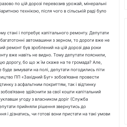
азово по цій дорозі перевозив урожай, мінеральні
аритною технікою, після чого в сільській раді було
у стані і потребує капітального ремонту. Депутати
 багатотонні автомашини з зерном, то дороги вже не
ий ремонт був зроблений на цій дорозі два роки
онту вже навіть не видно. Тому депутати пояснили,
ю дорогу, бо що ж їм скаже на те громада? Але,
е буде зимувати на полі, депутати погодились піти
вництво ПП «Західний Буг» зобов’язане провести
дтинку з асфальтним покриттям, так і відтинку
зобов’язане здійснити за свої кошти капітальний
 уклавши угоду з власником доріг (Служба
 Депутати прийняли рішення звернутись до
я і дізнатись, чи готові вони пристати на такі умови
6 серпня Львів попрощається з