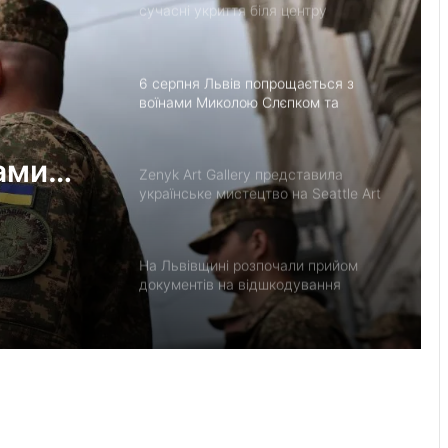
сучасні укриття біля центру
«Незламні матусі» та на вулиці
Солодовій
6 серпня Львів попрощається з
воїнами Миколою Слєпком та
Дмитром Березком
ами
Zenyk Art Gallery представила
українське мистецтво на Seattle Art
Fair та налагодила медичне
партнерство з Вашингтоном
На Львівщині розпочали прийом
документів на відшкодування
вартості племінних нетелей
У Нагуєвичах відкрили виставку до
170-річчя Івана Франка
У застосунку «Дія» відновили