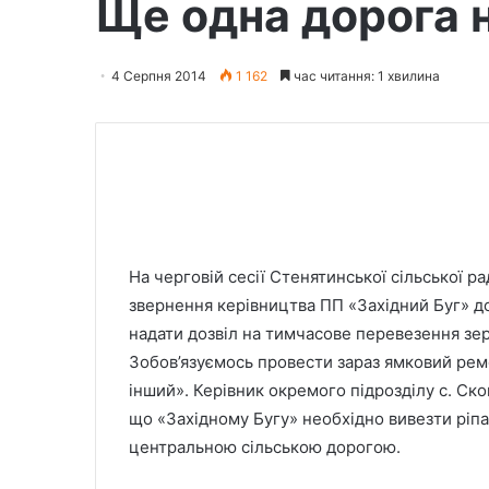
Ще одна дорога н
4 Серпня 2014
1 162
час читання: 1 хвилина
На черговій сесії Стенятинської сільської р
звернення керівництва ПП «Західний Буг» до
надати дозвіл на тимчасове перевезення зе
Зобов’язуємось провести зараз ямковий ре
інший». Керівник окремого підрозділу с. Ск
що «Західному Бугу» необхідно вивезти ріпа
центральною сільською дорогою.