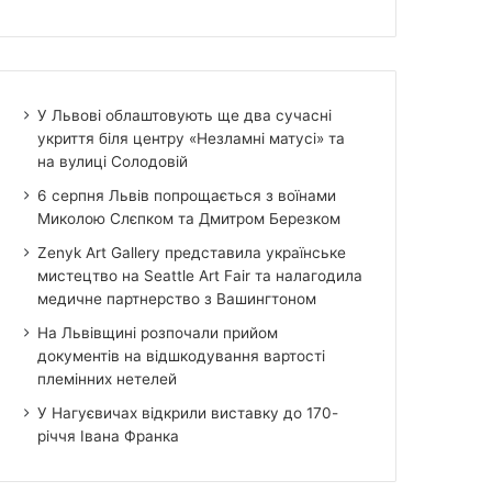
У Львові облаштовують ще два сучасні
укриття біля центру «Незламні матусі» та
на вулиці Солодовій
6 серпня Львів попрощається з воїнами
Миколою Слєпком та Дмитром Березком
Zenyk Art Gallery представила українське
мистецтво на Seattle Art Fair та налагодила
медичне партнерство з Вашингтоном
На Львівщині розпочали прийом
документів на відшкодування вартості
племінних нетелей
У Нагуєвичах відкрили виставку до 170-
річчя Івана Франка