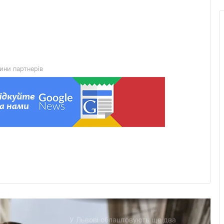
воїнами Миколою Слєпком та
Дмитром Березком
Zenyk Art Gallery представила
українське мистецтво на Seattle Art
Fair та налагодила медичне
партнерство з Вашингтоном
ини партнерів
На Львівщині розпочали прийом
документів на відшкодування
вартості племінних нетелей
У Нагуєвичах відкрили виставку до
170-річчя Івана Франка
У застосунку «Дія» відновили
виплати 5 000 грн на «Пакунок
школяра»
У Львові облаштовують ще два