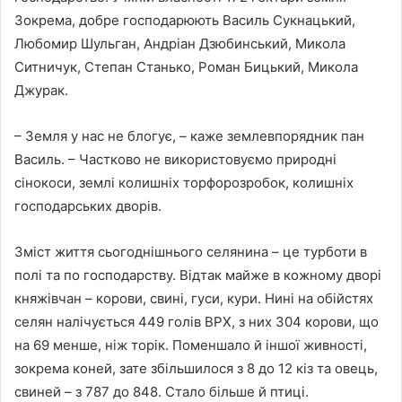
Зокрема, добре господарюють Василь Сукнацький,
Любомир Шульган, Андріан Дзюбинський, Микола
Ситничук, Степан Станько, Роман Бицький, Микола
Джурак.
– Земля у нас не блогує, – каже землевпорядник пан
Василь. – Частково не використовуємо природні
сінокоси, землі колишніх торфорозробок, колишніх
господарських дворів.
Зміст життя сьогоднішнього селянина – це турботи в
полі та по господарству. Відтак майже в кожному дворі
княжівчан – корови, свині, гуси, кури. Нині на обійстях
селян налічується 449 голів ВРХ, з них 304 корови, що
на 69 менше, ніж торік. Поменшало й іншої живності,
зокрема коней, зате збільшилося з 8 до 12 кіз та овець,
свиней – з 787 до 848. Стало більше й птиці.