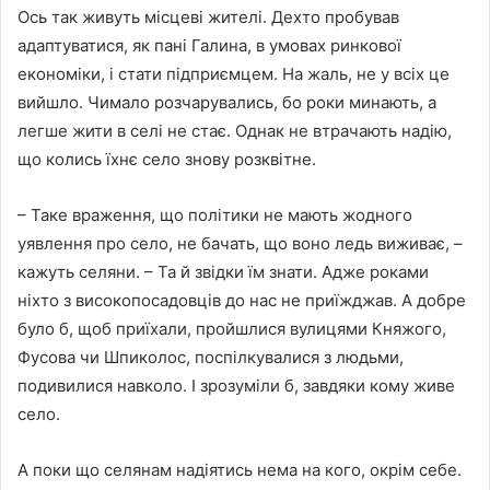
Ось так живуть місцеві жителі. Дехто пробував
адаптуватися, як пані Галина, в умовах ринкової
економіки, і стати підприємцем. На жаль, не у всіх це
вийшло. Чимало розчарувались, бо роки минають, а
легше жити в селі не стає. Однак не втрачають надію,
що колись їхнє село знову розквітне.
– Таке враження, що політики не мають жодного
уявлення про село, не бачать, що воно ледь виживає, –
кажуть селяни. – Та й звідки їм знати. Адже роками
ніхто з високопосадовців до нас не приїжджав. А добре
було б, щоб приїхали, пройшлися вулицями Княжого,
Фусова чи Шпиколос, поспілкувалися з людьми,
подивилися навколо. І зрозуміли б, завдяки кому живе
село.
А поки що селянам надіятись нема на кого, окрім себе.