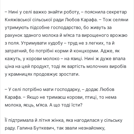
– Нині у селі важко знайти роботу, – пояснила секретар
Княжівської сільської ради Любов Карафа. – Тож селяни
утримують підсобне господарство, бо живуть за
рахунок зданого молока й м’яса та вирощеного врожаю
з поля. Утримувати худобу – труд не з легких, та й
затратний, бо потрібні корми й концкорми. Адже, як
кажуть, у корови молоко – на язиці. Нині ж дуже впала
ціна на цей продукт, тоді як вартість молочних виробів
у крамницях продовжує зростати.
– У селі потрібно мати господарку, – додає Любов
Карафа. – Якщо не тримаєш корови, птиці, то нема
молока, яєць, м’яса. А що тоді їсти?
Її підтримала й літня жінка, яка нагодилася у сільську
раду. Галина Буткевич, так звали незнайомку,