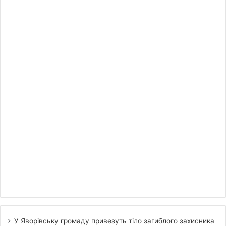
У Яворівську громаду привезуть тіло загиблого захисника