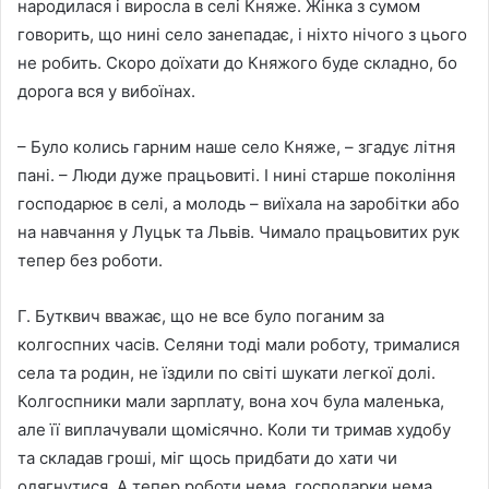
народилася і виросла в селі Княже. Жінка з сумом
говорить, що нині село занепадає, і ніхто нічого з цього
не робить. Скоро доїхати до Княжого буде складно, бо
дорога вся у вибоїнах.
– Було колись гарним наше село Княже, – згадує літня
пані. – Люди дуже працьовиті. І нині старше покоління
господарює в селі, а молодь – виїхала на заробітки або
на навчання у Луцьк та Львів. Чимало працьовитих рук
тепер без роботи.
Г. Бутквич вважає, що не все було поганим за
колгоспних часів. Селяни тоді мали роботу, трималися
села та родин, не їздили по світі шукати легкої долі.
Колгоспники мали зарплату, вона хоч була маленька,
але її виплачували щомісячно. Коли ти тримав худобу
та складав гроші, міг щось придбати до хати чи
одягнутися. А тепер роботи нема, господарки нема,