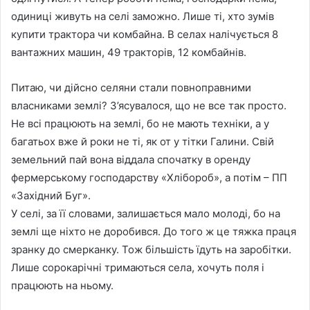
одиниці живуть на селі заможно. Лише ті, хто зумів
купити трактора чи комбайна. В селах налічується 8
вантажних машин, 49 тракторів, 12 комбайнів.
Питаю, чи дійсно селяни стали повноправними
власниками землі? З’ясувалося, що не все так просто.
Не всі працюють на землі, бо не мають техніки, а у
багатьох вже й роки не ті, як от у тітки Галини. Свій
земельний пай вона віддала спочатку в оренду
фермерському господарству «Хлібороб», а потім – ПП
«Західний Буг».
У селі, за її словами, залишається мало молоді, бо на
землі ще ніхто не доробився. До того ж це тяжка праця
зранку до смерканку. Тож більшість їдуть на заробітки.
Лише сорокарічні тримаються села, хочуть поля і
працюють на ньому.