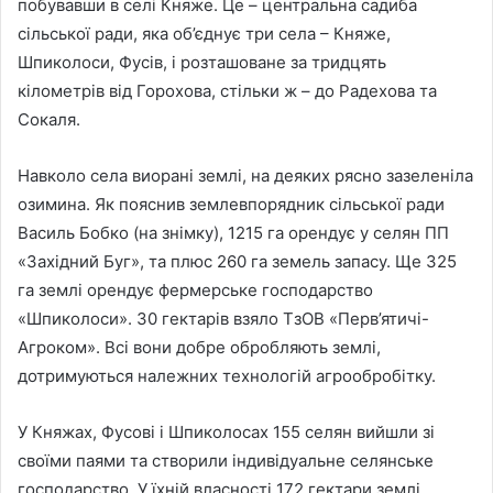
побувавши в селі Княже. Це – центральна садиба
сільської ради, яка об’єднує три села – Княже,
Шпиколоси, Фусів, і розташоване за тридцять
кілометрів від Горохова, стільки ж – до Радехова та
Сокаля.
Навколо села виорані землі, на деяких рясно зазеленіла
озимина. Як пояснив землевпорядник сільської ради
Василь Бобко (на знімку), 1215 га орендує у селян ПП
«Західний Буг», та плюс 260 га земель запасу. Ще 325
га землі орендує фермерське господарство
«Шпиколоси». 30 гектарів взяло ТзОВ «Перв’ятичі-
Агроком». Всі вони добре обробляють землі,
дотримуються належних технологій агрообробітку.
У Княжах, Фусові і Шпиколосах 155 селян вийшли зі
своїми паями та створили індивідуальне селянське
господарство. У їхній власності 172 гектари землі.