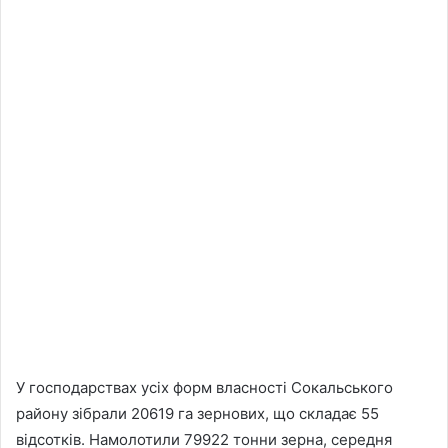
У господарствах усіх форм власності Сокальського
району зібрали 20619 га зернових, що складає 55
відсотків. Намолотили 79922 тонни зерна, середня