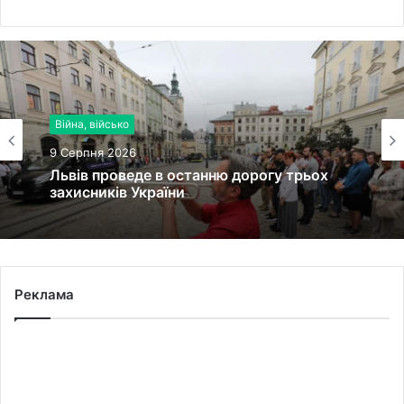
Війна, військо
Війна, військо
9 Серпня 2026
9 Серпня 2026
Львів проведе в останню дорогу трьох
захисників України
Радехівська громада підтвердила
загибель військового Юрія Панька на
Запоріжжі
Реклама