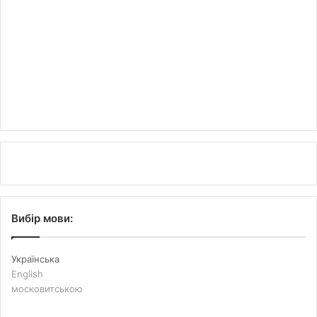
Вибір мови:
Українська
English
московитською