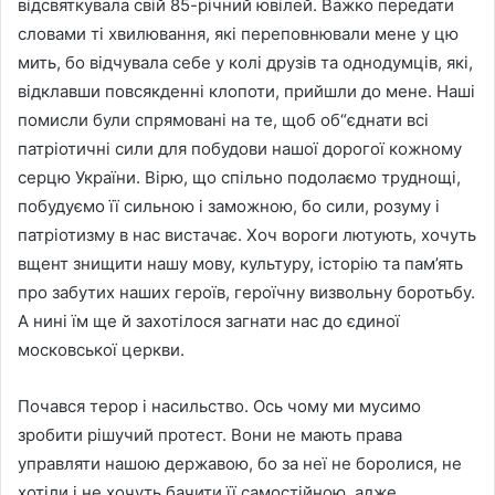
відсвяткувала свій 85-річний ювілей. Важко передати
словами ті хвилювання, які переповнювали мене у цю
мить, бо відчувала себе у колі друзів та однодумців, які,
відклавши повсякденні клопоти, прийшли до мене. Наші
помисли були спрямовані на те, щоб об“єднати всі
патріотичні сили для побудови нашої дорогої кожному
серцю України. Вірю, що спільно подолаємо труднощі,
побудуємо її сильною і заможною, бо сили, розуму і
патріотизму в нас вистачає. Хоч вороги лютують, хочуть
вщент знищити нашу мову, культуру, історію та пам’ять
про забутих наших героїв, героїчну визвольну боротьбу.
А нині їм ще й захотілося загнати нас до єдиної
московської церкви.
Почався терор і насильство. Ось чому ми мусимо
зробити рішучий протест. Вони не мають права
управляти нашою державою, бо за неї не боролися, не
хотіли і не хочуть бачити її самостійною, адже