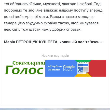
тої об“єднавчої сили, мужності, злагоди і любові. Тоді
поборемо те зло, яке заважає нашому поступу вперед
до світлої омріяної мети. Разом з нашою молодою
генерацією збудуймо Україну такою, щоб милувався
нею світ. Тож щасти нам у добрих справах.
Марія ПЕТРОЩУК-КУШПЕТА, колишній політв“язень.
Новини партнерів