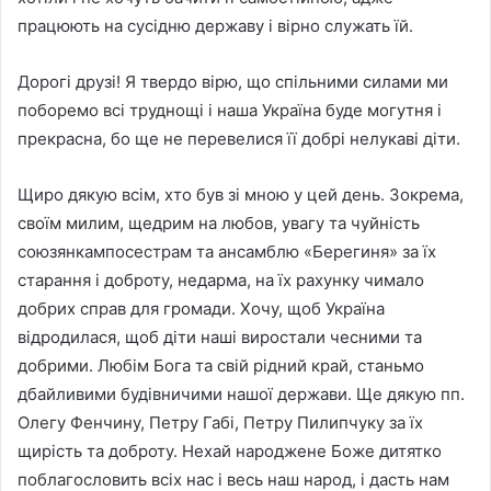
працюють на сусідню державу і вірно служать їй.
Дорогі друзі! Я твердо вірю, що спільними силами ми
поборемо всі труднощі і наша Україна буде могутня і
прекрасна, бо ще не перевелися її добрі нелукаві діти.
Щиро дякую всім, хто був зі мною у цей день. Зокрема,
своїм милим, щедрим на любов, увагу та чуйність
союзянкампосестрам та ансамблю «Берегиня» за їх
старання і доброту, недарма, на їх рахунку чимало
добрих справ для громади. Хочу, щоб Україна
відродилася, щоб діти наші виростали чесними та
добрими. Любім Бога та свій рідний край, станьмо
дбайливими будівничими нашої держави. Ще дякую пп.
Олегу Фенчину, Петру Габі, Петру Пилипчуку за їх
щирість та доброту. Нехай народжене Боже дитятко
поблагословить всіх нас і весь наш народ, і дасть нам