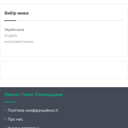
Вибір мови:
Українська
English
московитською
Проєкт Голос Сокальщини
Політика конфіденційності
Про нас
Умови співпраці