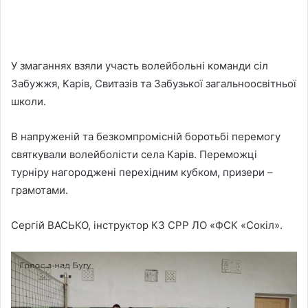
У змаганнях взяли участь волейбольні команди сіл
Забужжя, Карів, Свитазів та Забузької загальноосвітньої
школи.
В напруженій та безкомпромісній боротьбі перемогу
святкували волейболісти села Карів. Переможці
турніру нагороджені перехідним кубком, призери –
грамотами.
Сергій ВАСЬКО, інструктор КЗ СРР ЛО «ФСК «Сокіл».