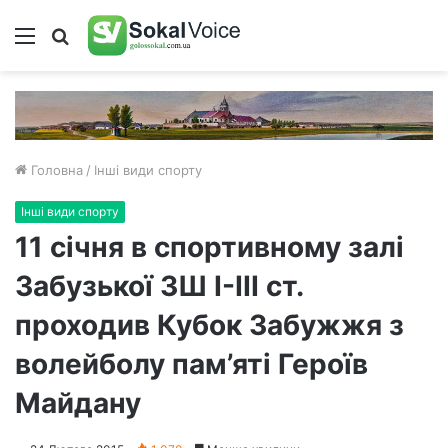
Меню
Пошук
Головна
/
Інші види спорту
Інші види спорту
11 січня в спортивному залі
Забузької ЗШ І-ІІІ ст.
проходив Кубок Забужжя з
волейболу пам’яті Героїв
Майдану