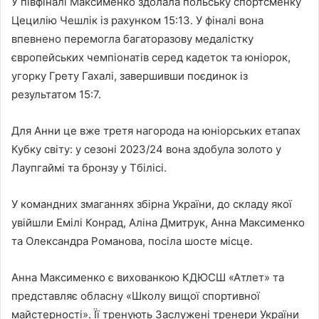
У півфіналі Максименко здолала польську спортсменку
Цецилію Чешлік із рахунком 15:13. У фіналі вона
впевнено перемогла багаторазову медалістку
європейських чемпіонатів серед кадеток та юніорок,
угорку Грету Гахалі, завершивши поєдинок із
результатом 15:7.
Для Анни це вже третя нагорода на юніорських етапах
Кубку світу: у сезоні 2023/24 вона здобула золото у
Лаупгаймі та бронзу у Тбілісі.
У командних змаганнях збірна України, до складу якої
увійшли Емілі Конрад, Аліна Дмитрук, Анна Максименко
та Олександра Романова, посіла шосте місце.
Анна Максименко є вихованкою КДЮСШ «Атлет» та
представляє обласну «Школу вищої спортивної
майстерності». Її тренують Заслужені тренери України