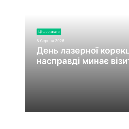
Читати далі
Цікаво знати
8 Серпня 2026
День лазерної корекці
насправді минає візи
клініки «Ексімер» від
порога до виходу