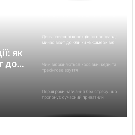
Великомостівський ліцей увійшов до
переліку 12 закладів, що отримають
держсубвенцію на енергостійкість
День лазерної корекції: як насправді
минає візит до клініки «Ексімер» від
порога до виходу
ї: як
т до
Чим відрізняються кросівки, кеди та
трекінгове взуття
Перші роки навчання без стресу: що
пропонує сучасний приватний
дитячий садок у Чернівцях
Украшения для пасхальных яиц:
идеи выбора и гармоничного
праздничного оформления