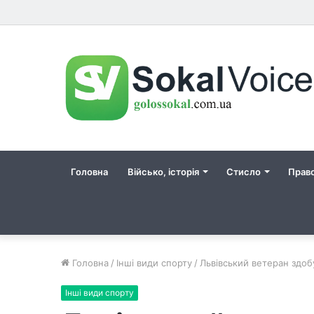
Головна
Військо, історія
Стисло
Прав
Головна
/
Інші види спорту
/
Львівський ветеран здоб
Інші види спорту