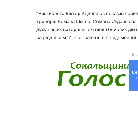
“Наш колега Віктор Андріянов показав прикл
тренерів Романа Шміло, Семена Сударікова
духу наших ветеранів, які після бойових ді
на рідній землі”, – зазначено в повідомленні
Нов