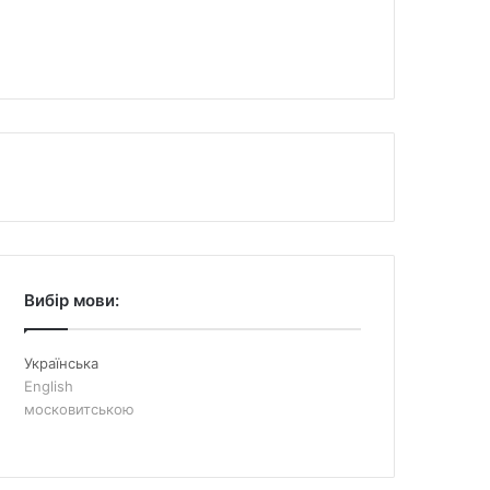
Вибір мови:
Українська
English
московитською