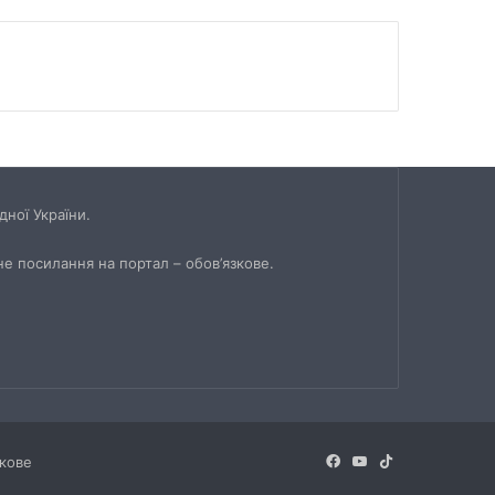
ної України.
не посилання на портал – обов’язкове.
Facebook
YouTube
TikTok
зкове