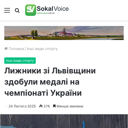
Меню
Пошук
Головна
/
Інші види спорту
Інші види спорту
Лижники зі Львівщини
здобули медалі на
чемпіонаті України
24 Лютого 2025
376
Менше хвилини