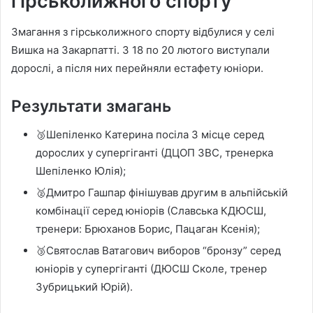
гірськолижного спорту
Змагання з гірськолижного спорту відбулися у селі
Вишка на Закарпатті. З 18 по 20 лютого виступали
дорослі, а після них перейняли естафету юніори.
Результати змагань
🥉Шепіленко Катерина посіла 3 місце серед
дорослих у супергіганті (ДЦОП ЗВС, тренерка
Шепіленко Юлія);
🥈Дмитро Гашпар фінішував другим в альпійській
комбінації серед юніорів (Славська КДЮСШ,
тренери: Брюханов Борис, Пацаган Ксенія);
🥉Святослав Ватагович виборов “бронзу” серед
юніорів у супергіганті (ДЮСШ Сколе, тренер
Зубрицький Юрій).