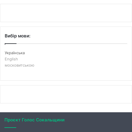
Вибір мови:
Українська
English
московитською
Проєкт Голос Сокальщини