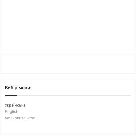
Вибір мови:
Українська
English
московитською