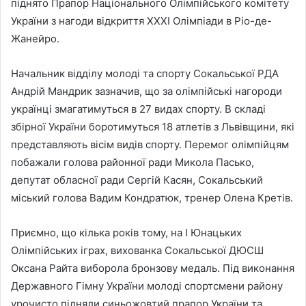
піднято Прапор Національного Олімпійського комітету
України з нагоди відкриття ХХХІ Олімпіади в Ріо-де-
Жанейро.
Начальник відділу молоді та спорту Сокальської РДА
Андрій Мандрик зазначив, що за олімпійські нагороди
українці змагатимуться в 27 видах спорту. В складі
збірної України боротимуться 18 атлетів з Львівщини, які
представляють вісім видів спорту. Перемог олімпійцям
побажали голова районної ради Микола Пасько,
депутат обласної ради Сергій Касян, Сокальський
міський голова Вадим Кондратюк, тренер Олена Кретів.
Приємно, що кілька років тому, на І Юнацьких
Олімпійських іграх, вихованка Сокальської ДЮСШ
Оксана Райта виборола бронзову медаль. Під виконання
Державного Гімну України молоді спортсмени району
урочисто підняли синьожовтий прапор України та