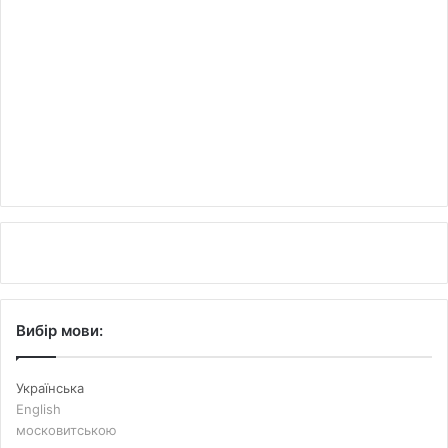
Вибір мови:
Українська
English
московитською