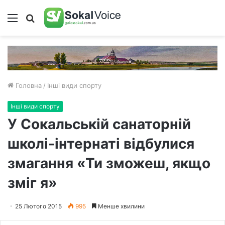
Меню
Пошук
Головна
/
Інші види спорту
Інші види спорту
У Сокальській санаторній
школі-інтернаті відбулися
змагання «Ти зможеш, якщо
зміг я»
25 Лютого 2015
995
Менше хвилини