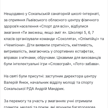
Нещодавно у Сокальській санаторній школі-інтернаті,
за сприяння Львівського обласного центру фізичного
здоров’я населення «Спорт для всіх», відбулися
змагання «Ти зможеш, якщо зміг я». Школярі 5, 6, 7
класів організували команди «Соколята», «Олімпійці» та
«Чемпіони». Діти виявили спритність, кмітливість,
витривалість, змагаючись у спортивних естафетах,
вправах з м’ячами, обручами. Цікавими для вихованців
були інтелектуальні ігри «Словограй», «Лото-забава».
На святі були присутні: заступник директора центру
Валерій Янюк, начальник відділу молоді та спорту
Сокальської РДА Андрій Мандрик.
За перемогу та участь у змаганнях учні отримали
грамоти, медалі та призи, які вручили багаторазова