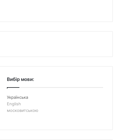
Вибір мови:
Українська
English
московитською