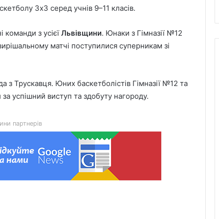
аскетболу 3х3 серед учнів 9–11 класів.
і команди з усієї
Львівщини
. Юнаки з Гімназії №12
вирішальному матчі поступилися суперникам зі
 з Трускавця. Юних баскетболістів Гімназії №12 та
6 серпня Львів попрощається з
 за успішний виступ та здобуту нагороду.
воїнами Миколою Слєпком та
Дмитром Березком
ини партнерів
Zenyk Art Gallery представила
українське мистецтво на Seattle Art
Fair та налагодила медичне
партнерство з Вашингтоном
На Львівщині розпочали прийом
документів на відшкодування
вартості племінних нетелей