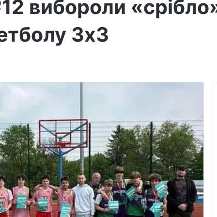
12 вибороли «срібло
етболу 3х3