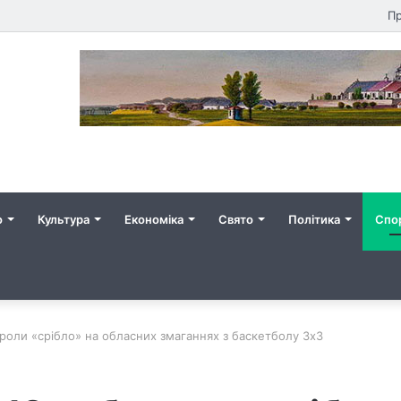
Пр
о
Культура
Економіка
Свято
Політика
Спо
роли «срібло» на обласних змаганнях з баскетболу 3х3