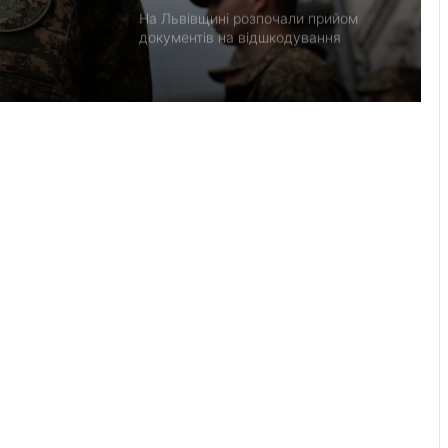
На Львівщині розпочали прийом
документів на відшкодування
вартості племінних нетелей
У Нагуєвичах відкрили виставку до
170-річчя Івана Франка
У застосунку «Дія» відновили
виплати 5 000 грн на «Пакунок
школяра»
У Львові облаштовують ще два
сучасні укриття біля центру
«Незламні матусі» та на вулиці
Солодовій
6 серпня Львів попрощається з
воїнами Миколою Слєпком та
Дмитром Березком