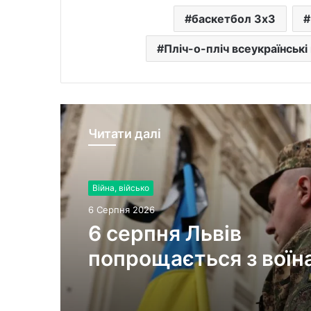
баскетбол 3х3
Пліч-о-пліч всеукраїнські 
Читати далі
Війна, військо
6 Серпня 2026
6 серпня Львів
попрощається з воїн
Миколою Слєпком та
Дмитром Березком