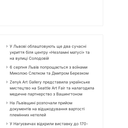
У Львові облаштовують ще два сучасні
укриття біля центру «Незламні матусі» та
на вулиці Солодовій
6 серпня Львів попрощається з воїнами
Миколою Слєпком та Дмитром Березком
Zenyk Art Gallery представила українське
мистецтво на Seattle Art Fair та налагодила
медичне партнерство з Вашингтоном
На Львівщині розпочали прийом
документів на відшкодування вартості
племінних нетелей
У Нагуєвичах відкрили виставку до 170-