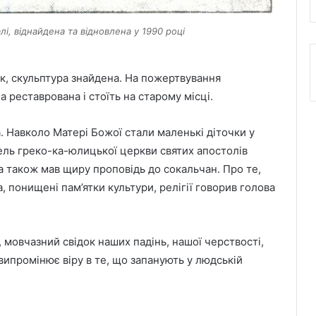
і, віднайдена та відновлена у 1990 році
к, скульптура знайдена. На пожертвування
 реставрована і стоїть на старому місці.
а. Навколо Матері Божої стали маленькі діточки у
тель греко-ка-юлицької церкви святих апостолів
На Львівщині 189 ветеранів і родин
 а також мав щиру проповідь до сокальчан. Про те,
загиблих Захисників отримають
, понищені пам’ятки культури, релігії говорив голова
компенсацію на житло
Великомостівський ліцей увійшов до
, мовчазний свідок наших падінь, нашої черствості,
переліку 12 закладів, що отримають
держсубвенцію на енергостійкість
 випромінює віру в те, що запанують у людській
День лазерної корекції: як насправді
минає візит до клініки «Ексімер» від