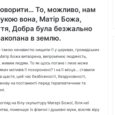
говорити… То, можливо, нам
рукою вона, Матір Божа,
тя, Добра була безжально
закопана в землю.
з такою ненавистю нищили її у церквах, громадських
о Матір Божа витворена, випромінює людяність,
, живим людям. То як щось погане і лихе може
яких мотивів її похоронено? І на її місце… ставили
 На щастя, цей час безбожності, бездуховності,
 знову на постаменті перед терапевтичним та
ні.
огляд на білу скульптуру Матері Божої, біля неї
тва, поменшує їх фізичні і душевні муки, вселяє віру