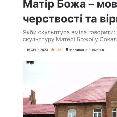
Матір Божа – мов
черствості та ві
Якби скульптура вміла говорити:
скульптуру Матері Божої у Сокал
16 Січня 2023
1 551
час читання: 1 хвилина