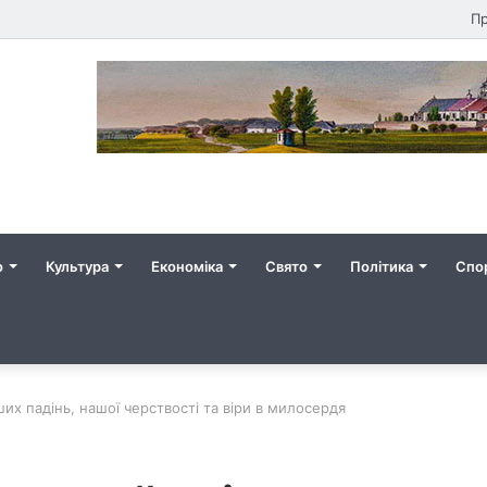
Пр
о
Культура
Економіка
Свято
Політика
Спо
их падінь, нашої черствості та віри в милосердя