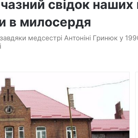
чазний свідок наших 
ри в милосердя
 завдяки медсестрі Антоніні Гринюк у 199
і