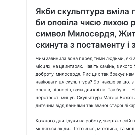
Якби скульптура вміла 
би оповіла чиєю лихою 
символ Милосердя, Жит
скинута з постаменту і 
Чим завинила вона перед тими людьми, які 
місцях, на цвинтарях. Навіть камінь, з яког
доброту, милосердя. Рис цих так бракує нам
навіювати ця скульптура? Бо інакше за що. з 
оленів, піонерів, вази для квітів. Так було…
черствості минув. Скульптура Матері Божої
дитячим відділеннями так званої старої лікар
Кожного дня. ідучи на роботу, звертаю свій п
моляться люди… І хто знає, можливо, та моли