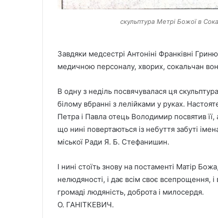
скульптура Метрі Божої в Сокал
Завдяки медсестрі Антоніні Франківні Гриню
медичною персоналу, хворих, сокальчан вона
В одну з неділь посвячувалася ця скульптур
білому вбранні з лелійками у руках. Настоя
Петра і Павла отець Володимир посвятив її,
що нині повертаються із небуття забуті імена
міської Ради Я. Б. Стефанишин.
І нині стоїть знову на постаменті Матір Божа
нелюдяності, і дає всім своє всепрощення, і
громаді людяність, доброта і милосердя.
О. ГАНІТКЕВИЧ.