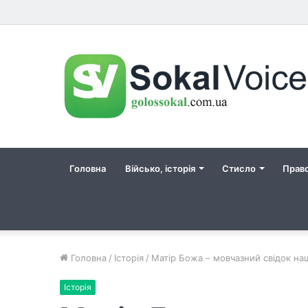
Головна
Військо, історія
Стисло
Прав
Головна
/
Історія
/
Матір Божа – мовчазний свідок наш
Історія