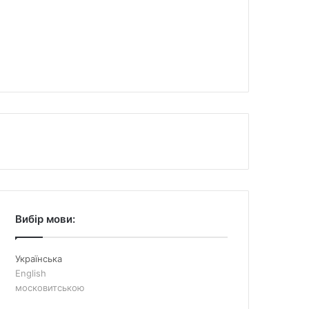
Вибір мови:
Українська
English
московитською