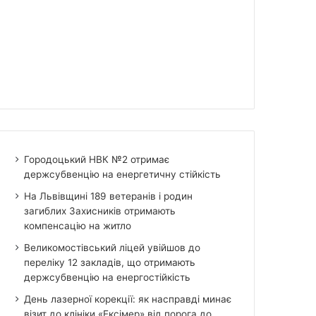
Городоцький НВК №2 отримає
держсубвенцію на енергетичну стійкість
На Львівщині 189 ветеранів і родин
загиблих Захисників отримають
компенсацію на житло
Великомостівський ліцей увійшов до
переліку 12 закладів, що отримають
держсубвенцію на енергостійкість
День лазерної корекції: як насправді минає
візит до клініки «Ексімер» від порога до