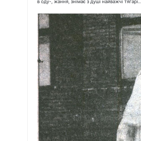
в оду-, жання, знімає з душі найважчі тягарі