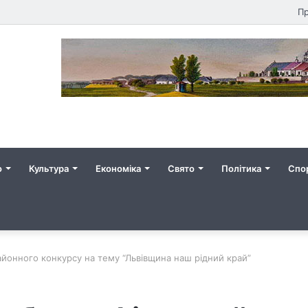
Пр
о
Культура
Економіка
Свято
Політика
Спо
айонного конкурсу на тему “Львівщина наш рідний край”