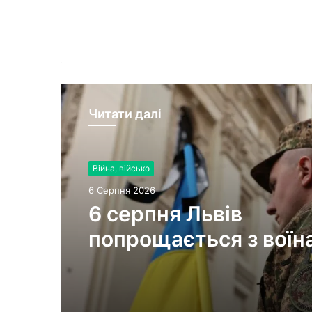
Читати далі
Війна, військо
6 Серпня 2026
6 серпня Львів
попрощається з воїн
Миколою Слєпком та
Дмитром Березком