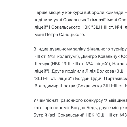
Перше місце у конкурсі вибороли команди НВК
поділили учні Сокальської гімназії імені Оле
ліцей" і Сокальського НВК "ЗШ І-ІІІ ст. №4 лі
імені Петра Саноцького.
В індивідуальному заліку фінального турнір
І-ІІІ ст. №3 колегіум"), Дмитро Ковальчук (С
Шевчук (НВК "ЗШ І-ІІІ ст. №4 ліцей"), Наталі
ліцей"). Друге поділили Лілія Волкова (ЗШ І-
"ЗШ І-ІІІ ст. ліцей" і Богдан Дідич (Тартаківс
Володимир Шостак (Сокальська ЗШ І-ІІІ ст. 
У чемпіонаті районного конкурсу "Львівщина
категорії переміг Богдан Бедь, друге місце 
Бутрій (всі Сокальський НВК "СШ І-ІІІ ст. №