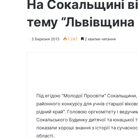
На Сокальщині ві
тему “Львівщина 
3 Березня 2015
1 247
2 хвилин читання
Під егідою "Молодої Просвіти" Сокальщини, у
районного конкурсу для учнів старшої віково
рідний край". Головою оргкомітету і ведучи
Сокальського Будинку дитячої та юнацької 
показали хороші знання з історії та сучаснос
області.