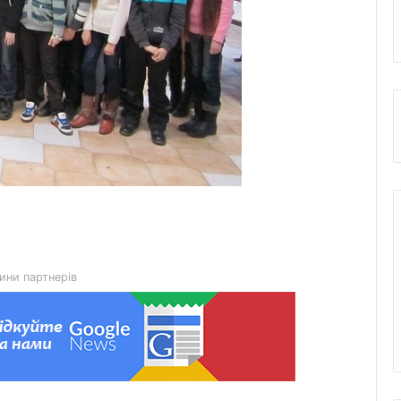
6 серпня Львів попрощається з
воїнами Миколою Слєпком та
Дмитром Березком
Zenyk Art Gallery представила
українське мистецтво на Seattle Art
Fair та налагодила медичне
партнерство з Вашингтоном
ини партнерів
На Львівщині розпочали прийом
документів на відшкодування
вартості племінних нетелей
У Нагуєвичах відкрили виставку до