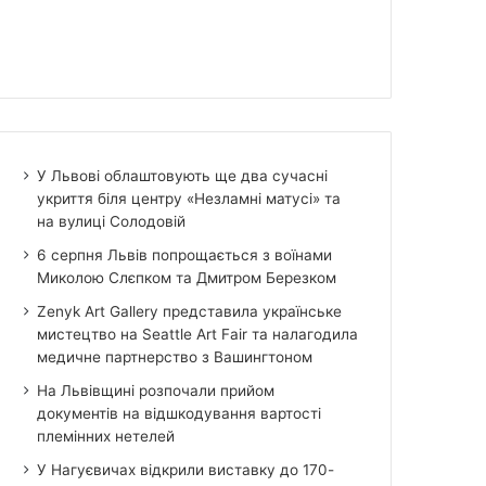
У Львові облаштовують ще два сучасні
укриття біля центру «Незламні матусі» та
на вулиці Солодовій
6 серпня Львів попрощається з воїнами
Миколою Слєпком та Дмитром Березком
Zenyk Art Gallery представила українське
мистецтво на Seattle Art Fair та налагодила
медичне партнерство з Вашингтоном
На Львівщині розпочали прийом
документів на відшкодування вартості
племінних нетелей
У Нагуєвичах відкрили виставку до 170-