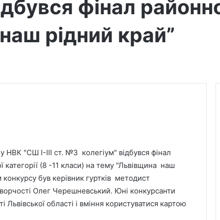
дбувся фінал районн
наш рідний край”
 НВК "СШ І-ІІІ ст. №3 колегіум" відбувся фінал
ї категорії (8 -11 класи) на тему "Львівщина наш
м конкурсу був керівник гуртків методист
творчості Олег Черешневський. Юні конкурсанти
ті Львівської області і вміння користуватися картою