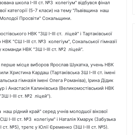
вана школа І-ІІІ ст. №3 колегіум" відбувся фінал
вої категорії (5-7 класи) на тему "Львівщина наш
ю "Молодої Просвіти" Сокальщини.
івського НВК "ЗШ І-ІІІ ст. ліцей" і Тартаківської
 НВК "СШ І-ІІІ ст. №3 колегіум", Сокальської гімназії
 у команди НВК "ЗШ І-ІІІ ст. №2 ліцей".
ру перше місце виборов Ярослав Шукатка, учень НВК
лили Христина Кардаш (Тартаківська ЗШ І-ІІІ ст. імені
ьська гімназія імені Олега Романіва), Ірина Дідик
азур і Анастасія Калинівська (Великомостівський НВК
"ЗШ І-ІІІ ст. №2 ліцей").
 наш рідний край" серед учнів молодшої вікової
Ш І-ІІІ ст. №3 колегіум" і Наталія Хмарук (Забузька
ІІІ ст. №5), третє у Юлії Єременко (ЗШ І-ІІІ ст. №5).