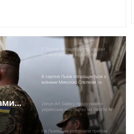
170-річчя Івана Франка
У застосунку «Дія» відновили
виплати 5 000 грн на «Пакунок
школяра»
У Львові облаштовують ще два
сучасні укриття біля центру
«Незламні матусі» та на вулиці
Солодовій
6 серпня Львів попрощається з
воїнами Миколою Слєпком та
Дмитром Березком
ами
Zenyk Art Gallery представила
українське мистецтво на Seattle Art
Fair та налагодила медичне
партнерство з Вашингтоном
На Львівщині розпочали прийом