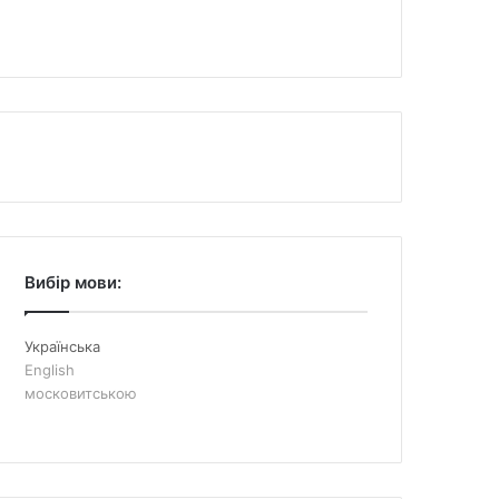
Вибір мови:
Українська
English
московитською