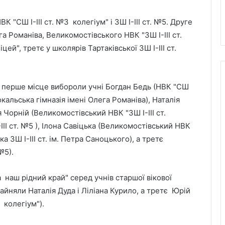
 "СШ І-ІІІ ст. №3 колегіум" і ЗШ І-ІІІ ст. №5. Друге
га Романіва, Великомостівського НВК "ЗШ І-ІІІ ст.
цей", третє у школярів Тартаківської ЗШ І-ІІІ ст.
у перше місце вибороли учні Богдан Бедь (НВК "СШ
окальська гімназія імені Олега Романіва), Наталія
я Чорній (Великомостівський НВК "ЗШ І-ІІІ ст.
ІІІ ст. №5 ), Ілона Савіцька (Великомостівський НВК
ька ЗШ І-ІІІ ст. ім. Петра Саноцького), а третє
№5).
 наш рідний край" серед учнів старшої вікової
зайняли Наталія Дуда і Ліліана Курило, а третє Юрій
3 колегіум").