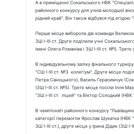
А в приміщенні Сокальського НВК "Спеціалізо
районного конкурсу для учнів молодшої віко
рідний край". Він також відбувся під егідо
Перше місце вибороли дві команди Великомост
ЗШ І-ІІІ ст. Друге поділили учні Сокальського
імені Олега Романіва і ЗШ І-ІІІ ст. №5. Третє
В індивідуальному заліку фінального турні
"СШ І-ІІІ ст. №3 колегіум". Друге місце поді
Петра Саноцького), Василь Герасимчук (Сокал
(ЗШ І-ІІІ ст. №5). Третє місце посіли Ілля М
"ЗШ І-ІІІ ст. ліцей" та Віктор Солодкий (НВК 
В чемпіонаті районного конкурсу "Львівщина
категорії перемогли Ярослав Шукатка (НВК "С
ЗШ І-ІІІ ст.), друге місце у Ірина Дідик (ЗШ І-