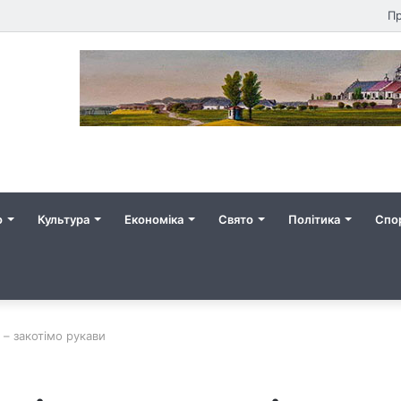
Пр
о
Культура
Економіка
Свято
Політика
Спо
 – закотімо рукави