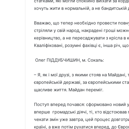
статками, які могли спокійно виїхати за кордо
хочуть жити в нормальній, а не бандитській 
Вважаю, що тепер необхідно провести повну 
стріляли у свій народ, накрадені гроші можн
керівництво, а не пересаджувати з крісла в к
Кваліфіковані, розумні фахівці є, інша річ, щ
Олег ПІДДУБЧИШИН, м. Сокаль:
– Я, як і мої друзі, з якими стояв на Майдані
європейській державі, за європейськими ста
щасливе життя. Майдан переміг.
Поступ вперед почався: сформовано новий ур
вперше громадські діячі, ті, хто відстоював 
чекати змін уже завтра, цей процес довготр
країні, а вже потім рухатися вперед, до Євро