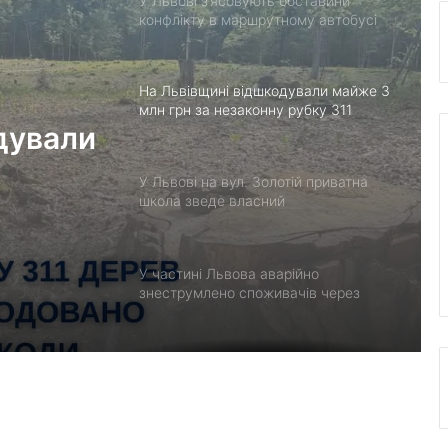
У Львові з’ясовують обставини
конфлікту в маршрутному автобусі
На Львівщині відшкодували майже 3
млн грн за незаконну рубку 311
дували
дерев
У Львові на вул. Золотій приватна
 дерев
школа зведе власний
спорткомплекс
У частині Львова аварійно
знеструмлено споживачів через
відключення на мережах 110 кВ
Поради для довгих перельотів: що
взяти в ручну поклажу