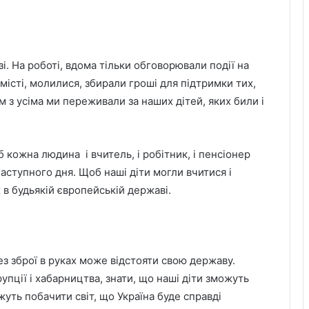
узі. На роботі, вдома тільки обговорювали події на
істі, молилися, збирали гроші для підтримки тих,
м з усіма ми переживали за наших дітей, яких били і
 кожна людина і вчитель, і робітник, і пенсіонер
наступного дня. Щоб наші діти могли вчитися і
ж в будьякій європейській державі.
ез зброї в руках може відстояти свою державу.
упції і хабарництва, знати, що наші діти зможуть
уть побачити світ, що Україна буде справді
На Львівщині відшкодували майже 3