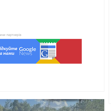
млн грн за незаконну рубку 311
дерев
У Львові на вул. Золотій приватна
школа зведе власний
спорткомплекс
ини партнерів
У частині Львова аварійно
знеструмлено споживачів через
відключення на мережах 110 кВ
Поради для довгих перельотів: що
взяти в ручну поклажу
Фрайбург приєднався до мережі
UNBROKEN Cities Network