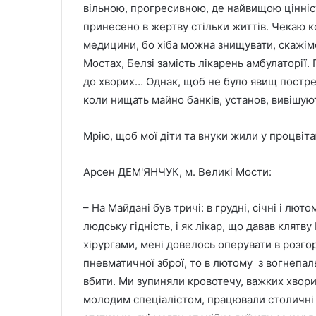
вільною, прогресивною, де найвищою цінніст
принесено в жертву стільки життів. Чекаю ко
медицини, бо хіба можна знищувати, скажімо
Мостах, Белзі замість лікарень амбулаторії.
до хворих… Однак, щоб не було явищ постре
коли нищать майно банків, установ, вивішуют
Мрію, щоб мої діти та внуки жили у процвітаю
Арсен ДЕМ'ЯНЧУК, м. Великі Мости:
– На Майдані був тричі: в грудні, січні і лютом
людську гідність, і як лікар, що давав клятв
хірургами, мені довелось оперувати в розго
пневматичної зброї, то в лютому з вогнепаль
вбити. Ми зупиняли кровотечу, важких хвори
молодим спеціалістом, працювали столичні л