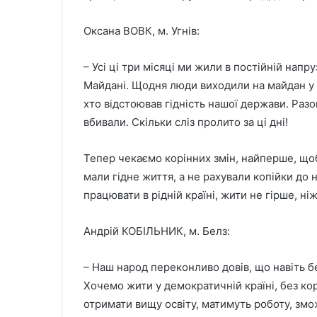
Оксана ВОВК, м. Угнів:
– Усі ці три місяці ми жили в постійній напр
Майдані. Щодня люди виходили на майдан у м
хто відстоював гідність нашої держави. Разо
вбивали. Скільки сліз пролито за ці дні!
Тепер чекаємо корінних змін, найперше, щоб
мали гідне життя, а не рахували копійки до 
працювати в рідній країні, жити не гірше, ні
Андрій КОБІЛЬНИК, м. Белз:
– Наш народ переконливо довів, що навіть б
Хочемо жити у демократичній країні, без кор
отримати вищу освіту, матимуть роботу, змож