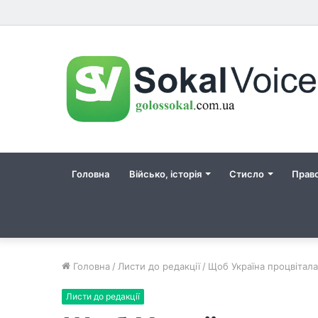
Головна
Військо, історія
Стисло
Прав
Головна
/
Листи до редакції
/
Щоб Україна процвітала
Листи до редакції