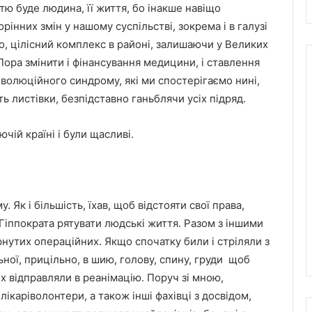
ю буде людина, її життя, бо інакше навіщо
рінних змін у нашому суспільстві, зокрема і в галузі
, цілісний комплекс в районі, залишаючи у Великих
 Пора змінити і фінансування медицини, і ставлення
волюційного синдрому, які ми спостерігаємо нині,
ь листівки, безпідставно ганьблячи усіх підряд.
чій країні і були щасливі.
у. Як і більшість, їхав, щоб відстояти свої права,
у Гіппократа рятувати людські життя. Разом з іншими
рнутих операційних. Якщо спочатку били і стріляли з
ної, прицільно, в шию, голову, спину, груди щоб
х відправляли в реанімацію. Поруч зі мною,
ікаріволонтери, а також інші фахівці з досвідом,