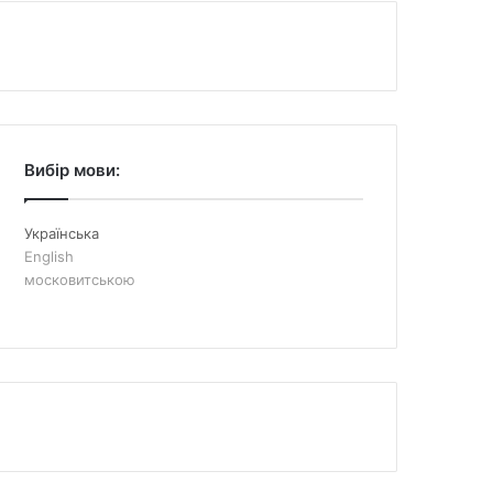
Вибір мови:
Українська
English
московитською