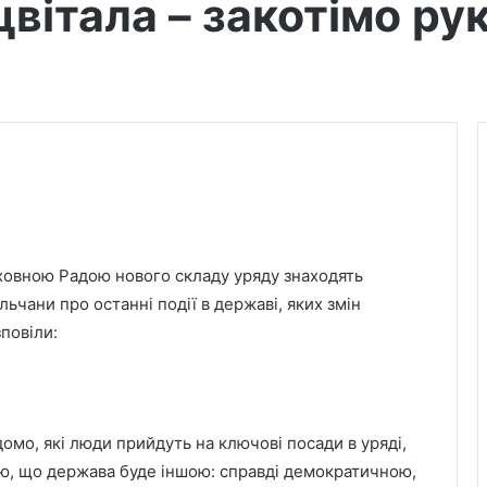
вітала – закотімо ру
рховною Радою нового складу уряду знаходять
льчани про останні події в державі, яких змін
повіли:
омо, які люди прийдуть на ключові посади в уряді,
ію, що держава буде іншою: справді демократичною,