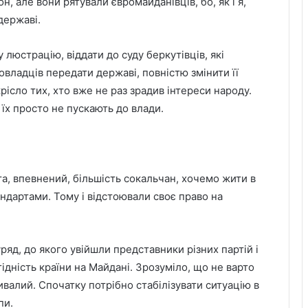
н, але вони рятували євромайданівців, бо, як і я,
державі.
люстрацію, віддати до суду беркутівців, які
овладців передати державі, повністю змінити її
рісло тих, хто вже не раз зрадив інтереси народу.
о їх просто не пускають до влади.
, та, впевнений, більшість сокальчан, хочемо жити в
ндартами. Тому і відстоювали своє право на
яд, до якого увійшли представники різних партій і
гідність країни на Майдані. Зрозуміло, що не варто
ивалий. Спочатку потрібно стабілізувати ситуацію в
пи.