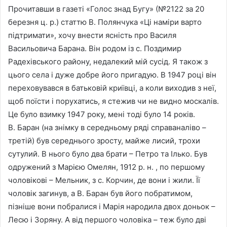
Прочитавши в газеті «Голос знад Бугу» (№2122 за 20
березня ц. р.) статтю В. Полянчука «Ці наміри варто
підтримати», хочу внести ясність про Василя
Васильовича Барана. Він родом із с. Поздимир
Радехівського району, недалекий мій сусід. Я також з
цього села і дуже добре його пригадую. В 1947 році він
переховувався в батьковій криївці, а коли виходив з неї,
щоб поїсти і порухатись, я стежив чи не видно москалів.
Це було взимку 1947 року, мені тоді було 14 років.
В. Баран (на знімку в середньому ряді справаналіво –
третій) був середнього зросту, майже лисий, трохи
сутулий. В нього було два брати – Петро та Ілько. Був
одружений з Марією Омелян, 1912 р. н. , по першому
чоловікові – Мельник, з с. Корчин, де вони і жили. Її
чоловік загинув, а В. Баран був його побратимом,
пізніше вони побралися і Марія народила двох доньок –
Лесю і Зоряну. А від першого чоловіка – теж було дві