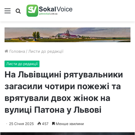
Меню
Пошук
Головна
/
Листи до редакції
Листи до редакції
На Львівщині рятувальники
загасили чотири пожежі та
врятували двох жінок на
вулиці Патона у Львові
25 Січня 2025
457
Менше хвилини