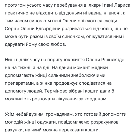
протягом усього часу перебування в ілкарні пані Лариса
практично не відходить від доньки ні вдень, ні вночі, а
тим часом синочком пані Олени опікуються сусіди.
Серце Олени Едвардівни розривається від болю, що не
може бути разом із своїм синочком, опікуватися ним і
дарувати йому свою любов.
Нині відлік часу на порятунок життя Олени Рішняк іде
не на тижні, а на дні. На даний момент медики
допомагають жінці сильними знеболюючими
препаратами, а жінка продовжує сподіватися на
допомогу людей. Терміново зібрані кошти дали б
можливість розпочати лікування за кордоном.
Усім небайдужим громадянам, хто готовий допомогти
молодій жінці одужати, повідомляємо розрахункові
рахунки, на який можна переказати кошти.