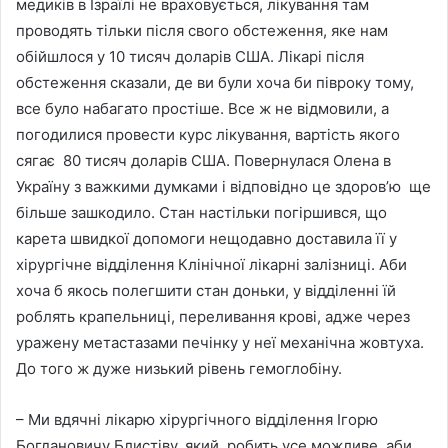
медиків в Ізраїлі не враховується, лікування там
проводять тільки після свого обстеження, яке нам
обійшлося у 10 тисяч доларів США. Лікарі після
обстеження сказали, де ви були хоча би півроку тому,
все було набагато простіше. Все ж не відмовили, а
погодилися провести курс лікування, вартість якого
сягає 80 тисяч доларів США. Повернулася Олена в
Україну з важкими думками і відповідно це здоров’ю ще
більше зашкодило. Стан настільки погіршився, що
карета швидкої допомоги нещодавно доставила її у
хірургічне відділення Клінічної лікарні залізниці. Аби
хоча б якось полегшити стан доньки, у відділенні їй
роблять крапельниці, переливання крові, адже через
уражену метастазами печінку у неї механічна жовтуха.
До того ж дуже низький рівень гемоглобіну.
– Ми вдячні лікарю хірургічного відділення Ігорю
Богдановичу Блистіву, який робить усе можливе, аби