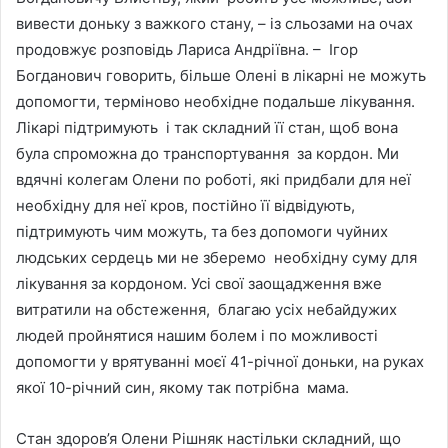
вивести доньку з важкого стану, – із сльозами на очах
продовжує розповідь Лариса Андріївна. – Ігор
Богданович говорить, більше Олені в лікарні не можуть
допомогти, терміново необхідне подальше лікування.
Лікарі підтримують і так складний її стан, щоб вона
була спроможна до транспортування за кордон. Ми
вдячні колегам Олени по роботі, які придбали для неї
необхідну для неї кров, постійно її відвідують,
підтримують чим можуть, та без допомоги чуйних
людських сердець ми не зберемо необхідну суму для
лікування за кордоном. Усі свої заощадження вже
витратили на обстеження, благаю усіх небайдужих
людей пройнятися нашим болем і по можливості
допомогти у врятуванні моєї 41-річної доньки, на руках
якої 10-річний син, якому так потрібна мама.
Стан здоров’я Олени Рішняк настільки складний, що