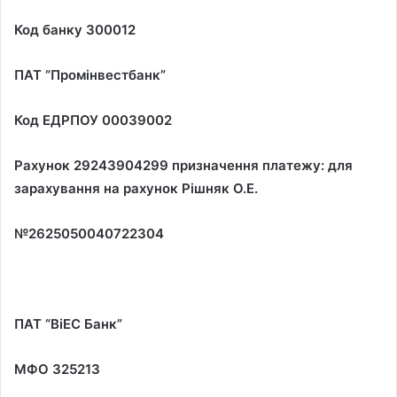
Код банку 300012
ПАТ
“
Промінвестбанк
”
Код ЕДРПОУ 00039002
Рахунок 29243904299 призначення платежу: для
зарахування на рахунок Рішняк О.Е.
№2625050040722304
ПАТ
“
ВіЕС Банк
”
МФО 325213