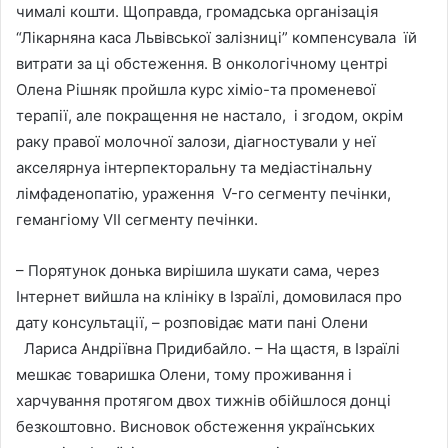
чималі кошти. Щоправда, громадська організація
“Лікарняна каса Львівської залізниці” компенсувала їй
витрати за ці обстеження. В онкологічному центрі
Олена Рішняк пройшла курс хіміо-та променевої
терапії, але покращення не настало, і згодом, окрім
раку правої молочної залози, діагностували у неї
акселярнуа інтерпекторальну та медіастінальну
лімфаденопатію, ураження V-го сегменту печінки,
гемангіому VII сегменту печінки.
– Порятунок донька вирішила шукати сама, через
Інтернет вийшла на клініку в Ізраїлі, домовилася про
дату консультації, – розповідає мати пані Олени
Лариса Андріївна Придибайло. – На щастя, в Ізраїлі
мешкає товаришка Олени, тому проживання і
харчування протягом двох тижнів обійшлося донці
безкоштовно. Висновок обстеження українських