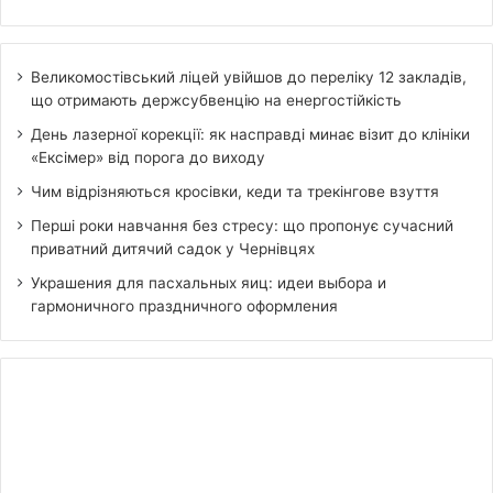
Великомостівський ліцей увійшов до переліку 12 закладів,
що отримають держсубвенцію на енергостійкість
День лазерної корекції: як насправді минає візит до клініки
«Ексімер» від порога до виходу
Чим відрізняються кросівки, кеди та трекінгове взуття
Перші роки навчання без стресу: що пропонує сучасний
приватний дитячий садок у Чернівцях
Украшения для пасхальных яиц: идеи выбора и
гармоничного праздничного оформления