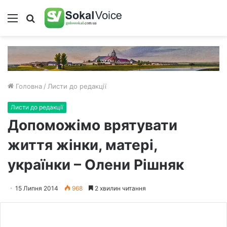
Меню
Пошук
Головна
/
Листи до редакції
Листи до редакції
Допоможімо врятувати
життя жінки, матері,
українки – Олени Рішняк
15 Липня 2014
968
2 хвилин читання