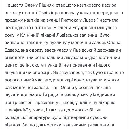
Нещастя Олену Рішняк, старшого квиткового касира
вокзалу станції Львів (працювала у касах попереднього
продажу квитків на вулиці Гнатюка у Львові) настигла
несподівано і раптово. В Олени Едуардівни минулого
року у Клінічній лікарні Львівської залізниці було
виявлено невеличку пухлину у молочній залозі. Олена
Едвардівна одразу звернулася у Львівський державний
онкологічний регіональний лікувально-діагностичний
центр, де їй, окрім пункцій, не призначили іншого
лікування чи операції. Як зясувалося, так було втрачено
дорогоцінний час, згодом лікарі констатували у жінки
рак молочної залози. Пані Олена у розпачі почала
шукати допомогу. Їй радили звернутися у Медичний
центр святої Параскеви у Львові, у клінічну лікарню
“Феофанія” у Києві, і там за допомогою більш
складнішої апаратури було підтвердили суворий
діагноз. За цю діагностику залізничниця заплатила