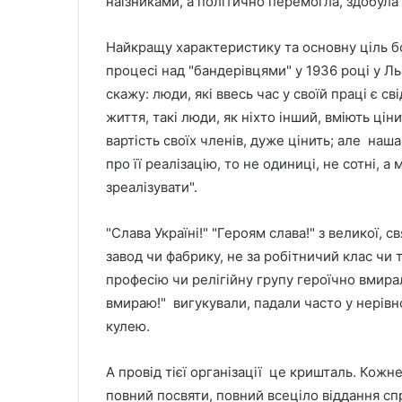
наїзниками, а політично перемогла, здобула
Найкращу характеристику та основну ціль б
процесі над "бандерівцями" у 1936 році у Л
скажу: люди, які ввесь час у своїй праці є с
життя, такі люди, як ніхто інший, вміють цін
вартість своїх членів, дуже цінить; але наш
про її реалізацію, то не одиниці, не сотні, а
зреалізувати".
"Слава Україні!" "Героям слава!" з великої, с
завод чи фабрику, не за робітничий клас чи т
професію чи релігійну групу героїчно вмирали
вмираю!" вигукували, падали часто у нерів
кулею.
А провід тієї організації це кришталь. Кож
повний посвяти, повний всеціло віддання спр