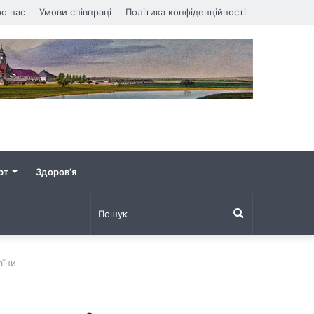
о нас
Умови співпраці
Політика конфіденційності
рт
Здоров’я
Пошук
аїни