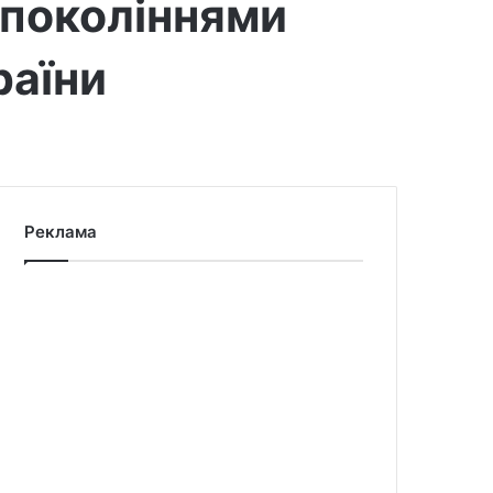
 поколіннями
раїни
Реклама