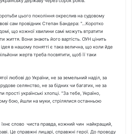
 українську державу через сорок років.
оротьби цього покоління окреслив на судовому
ьвові сам провідник Степан Бандера: "…Коротко
відомі, що кожної хвилини самі можуть втратити
ити життя. Вони знають його вартість. ОУН цінить
а ідея в нашому понятті є така велична, що коли йде
 мільйони жертв треба посвятити, щоб її таки
вятої любові до України, не за земельний наділ, за
рудове селянство, не за бідних чи багатих, не за
 прості українські хлопці. "За тебе, Україно,
ному бою, йшли на муки, стрілялися останньою
не їхнє слово чиста правда, кожний чин найкращий,
аві. Це справжні лицарі, справжні герої. До проводу