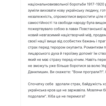
національновизвольної боротьби 1917-1920 р
зуміли виховати нову українську людину, го
незалежність, спромоглися виростити ціле п
самостійності та свободи народу була вищою
пожертвувало собою в лавах Повстанської ар
новий невгасимий націєтворчий міф, продем
своєї нації вище від особистих бажань і п
страх перед терором окупанта. Романтизм пі
лицарського духа й героїзму допоміг їм ство
який не має страху перед нічим. Навіть пер
не зможуть уже більше боротися за волю Укра
Данилишин. Ви скажете: "Вони програли?!". 
Спочатку себе здолали страх, байдужість хох
українська кров ще не заржавіла. Мовлячи б
подолали". Хіба це не перемога?