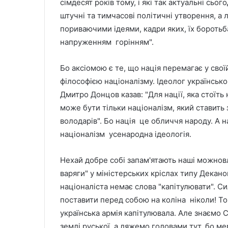
сімдесят років тому, і які так актуальні сьо
штучні та тимчасові політичні утворення, а
пориваючими ідеями, кадри яких, їх боротьб
напруженням горінням".
Бо аксіомою є те, що нація перемагає у своїй
філософією націоналізму. Ідеолог українськ
Дмитро Донцов казав: "Для нації, яка стоїт
може бути тільки націоналізм, який ставить
володарів". Бо нація це обличчя народу. А 
націоналізм усенародна ідеологія.
Нехай добре собі запам'ятають наші можновла
варяги" у міністерських кріслах типу Декано
націоналіста немає слова "капітулювати". С
поставити перед собою на коліна ніколи! То
українська армія капітулювала. Але знаємо
землі руської, а ляжемо головами тут, бо ме