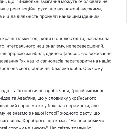
годні, що: "Визвольні змагання можуть очолювати не
 лише революційні рухи, що наснажені високими,
а й ціла діяльність пройняті найвищим ідейним
 країні тільки тоді, коли її очолює еліта, наснажена
ого інтегрального націоналізму, неперевершений,
ь над прірвою загибелі, єдиною філософією виживання
 завдання "як націю свинопасів перетворити на націю
народ без свого обличчя безлика юрба. Ось чому
дці та їх політичні заробітчани, "російськомовні
нідзе та Авак'яна, що у словнику українського
ильніший ворог може у бою нас перемогти, але
му не знаємо з нашої історії жодного факту, що
 Святослава Хороброго, що казав: "Не посоромимо
ртві сорому не знають". Цю світлу традицію