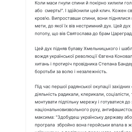
Коли маси гнули спини й покірно хилили гол
або смерть!". І здійснили цей клич. Кожен 
кров'ю. Випроставши спини, вони піднялися
мети, до якої їх вів нестримний дух. Цей дух 
потопу, що вів Святослава до брам Цареграда,
Цей дух підняв булаву Хмельницького і шаб
вождя української революції Євгена Коноваль
хитань і протиріч провідника Степана Банде
боротьби за волю і незалежність.
Під час першої радянської окупації західни
діяльність радикали, клерикали, соціалісти
монтувати підпільну мережу і готуватися д
національновизвольного руху, антифашистсь
максима: "Здобудеш українську державу або 
програла збройно вона геройськи впала в 