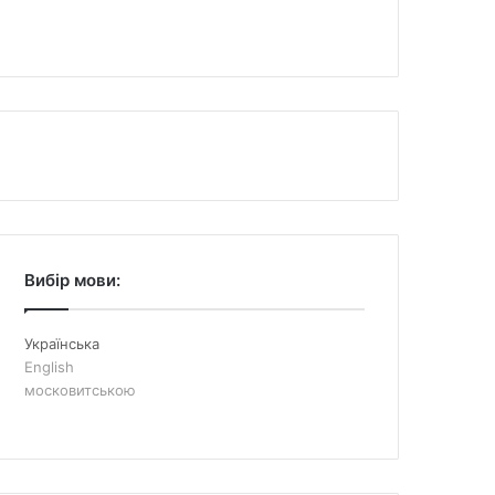
Вибір мови:
Українська
English
московитською