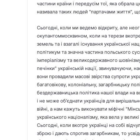
частини країни і передусім тої, яка обрала 
називала таких людей "партачами життя", що
Сьогодні, коли ми ведемо відкриту, але нео
окупантоммосквином, коли на терези вкотре
земель та і взагалі існування української нац
політикум та значна частина польського сусп
імперіалізму та великодержавного шовінізму,
печінки" українській нації, звинувачуючи, на
вони провадили масові звірства супроти укр
багатовікову, колоніальну, загарбницьку пол
бездержавницька політика нашої влади на вс
і не може об'єднати українців для вирішаль
війні, а нам кажуть виконувати міфічні "Мінсь
українського націоналізму, яка вела у великі 
Сьогодні, коли вкотре українці на собі відчу
зброю і дають спротив загарбникам, то усв