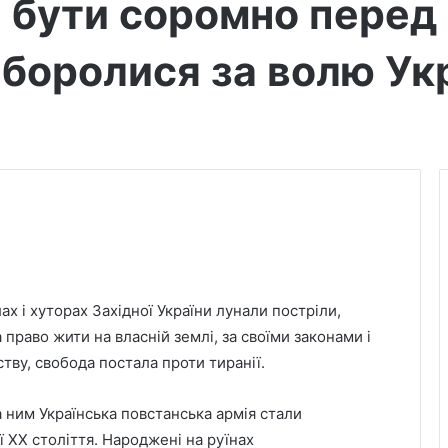
є бути соромно перед
 боролися за волю Ук
лах і хуторах Західної України лунали постріли,
 право жити на власній землі, за своїми законами і
ству, свобода постала проти тиранії.
а ним Українська повстанська армія стали
 ХХ століття. Народжені на руїнах