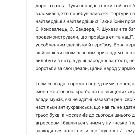
дорога важка. Туди попадав тільки той, хто б
заломився, хто перебув найважчі тортури і н
найтвердіші з найтвердіших! Такий їхній пр
Є. Коновалець, С. Бандера, Р. Шухевич та б
продемонстрували, що провідна еліта нації,
уособленням ідеалізму й героїзму. Вона пер
здійснюючи своїм власним прикладом і соці
видобути з нетрів душі народної вартості, не
боротьби за свої ідеали, цілий народ у армію 
І нам сьогодні соромно перед ними, перед ц
імена жертовною кров'ю на не знищених скри
влади мужів, які не здатні називати речі сво
настільки антиукраїнська, що навіть не здат
трьох букв, а москвинів до сьогоднішнього 
агресором і бавляться з ними у путінське "п
знаходяться політологи, що “мусолять” тему 