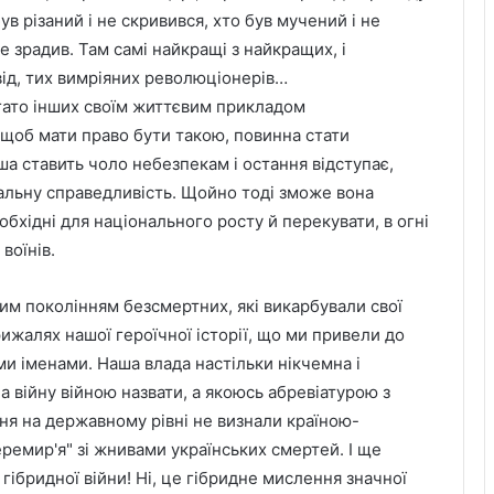
ув різаний і не скривився, хто був мучений і не
е зрадив. Там самі найкращі з найкращих, і
овід, тих вимріяних революціонерів…
агато інших своїм життєвим прикладом
 щоб мати право бути такою, повинна стати
ша ставить чоло небезпекам і остання відступає,
альну справедливість. Щойно тоді зможе вона
обхідні для національного росту й перекувати, в огні
воїнів.
им поколінням безсмертних, які викарбували свої
жалях нашої героїчної історії, що ми привели до
їми іменами. Наша влада настільки нікчемна і
на війну війною назвати, а якоюсь абревіатурою з
дня на державному рівні не визнали країною-
еремир'я" зі жнивами українських смертей. І ще
гібридної війни! Ні, це гібридне мислення значної