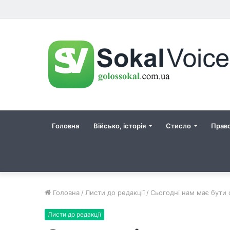
Головна
Військо, історія
Стисло
Прав
Головна
/
Листи до редакції
/
Сьогодні нам має бути 
Листи до редакції