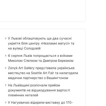
У Львові облаштовують ще два сучасні
укриття біля центру «Незламні матусі» та
на вулиці Солодовій
6 серпня Львів попрощається з воїнами
Миколою Слєпком та Дмитром Березком
Zenyk Art Gallery представила українське
мистецтво на Seattle Art Fair та налагодила
медичне партнерство з Вашингтоном
На Львівщині розпочали прийом
документів на відшкодування вартості
племінних нетелей
У Нагуєвичах відкрили виставку до 170-