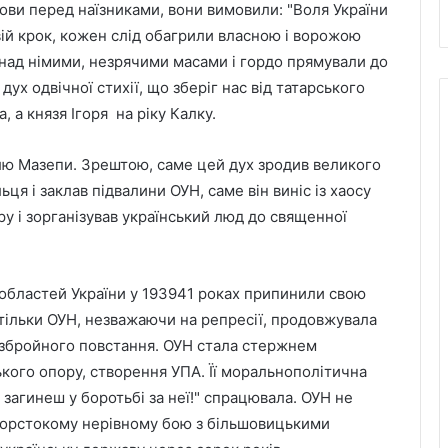
ови перед наїзниками, вони вимовили: "Воля України
свій крок, кожен слід обагрили власною і ворожою
 над німими, незрячими масами і гордо прямували до
дух одвічної стихії, що зберіг нас від татарського
 а князя Ігоря на ріку Калку.
лю Мазепи. Зрештою, саме цей дух зродив великого
ця і заклав підвалини ОУН, саме він виніс із хаосу
ру і зорганізував український люд до священної
х областей України у 193941 роках припинили свою
, тільки ОУН, незважаючи на репресії, продовжувала
о збройного повстання. ОУН стала стержнем
кого опору, створення УПА. Її моральнополітична
загинеш у боротьбі за неї!" спрацювала. ОУН не
жорстокому нерівному бою з більшовицькими