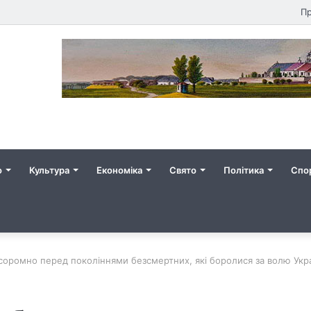
Пр
о
Культура
Економіка
Свято
Політика
Спо
соромно перед поколіннями безсмертних, які боролися за волю Укр