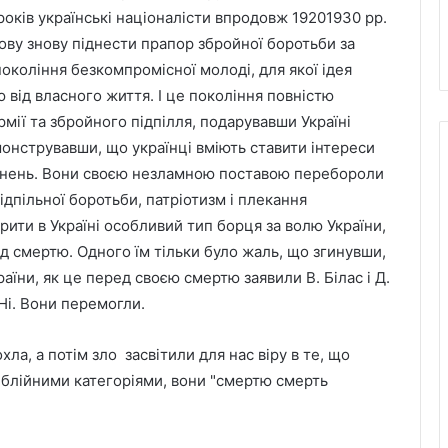
оків українські націоналісти впродовж 19201930 рр.
тову знову піднести прапор збройної боротьби за
окоління безкомпромісної молоді, для якої ідея
 від власного життя. І це покоління повністю
мії та збройного підпілля, подарувавши Україні
онструвавши, що українці вміють ставити інтереси
рагнень. Вони своєю незламною поставою перебороли
дпільної боротьби, патріотизм і плекання
рити в Україні особливий тип борця за волю України,
ед смертю. Одного їм тільки було жаль, що згинувши,
їни, як це перед своєю смертю заявили В. Білас і Д.
Ні. Вони перемогли.
ла, а потім зло засвітили для нас віру в те, що
іблійними категоріями, вони "смертю смерть