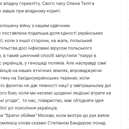
цю владну горееліту. Свого часу Олена Теліга
 завше при владному кориті.
голошену війну з нашим одвічним
 поставлена подальша доля єдності українських
ії; коли з іншої сторони, на жаль, польський
ільства досі інфіковані вірусом польського
 в такий цинічний спосіб запустили "пазурі в
с українців, у геноциді поляків. Але насправді самі
аїнців на наших етнічних землях, впроваджуючи
ітику на Західноукраїнських теренах; коли
іх фронтах не дає певності нації у завтрашньому дні
ного бою; коли ми несемо щоденні людські втрати на
кі угоди", то нас, товариство, має об'єднати ідея
бої усі покоління українців.
ли "братні обійми" Москви, коли вкотре до рук взяли
ідомлюєш слова сказані Степаном Бандерою понад