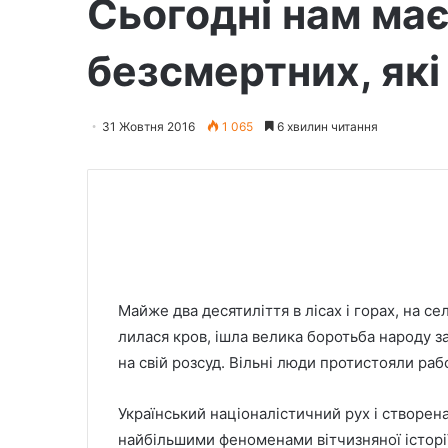
Сьогодні нам ма
безсмертних, які
31 Жовтня 2016
1 065
6 хвилин читання
Майже два десятиліття в лісах і горах, на се
лилася кров, ішла велика боротьба народу за
на свій розсуд. Вільні люди протистояли раб
Український націоналістичний рух і створен
найбільшими феноменами вітчизняної історії