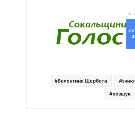
Нов
Валентина Щербата
зник
розшук
Читати далі