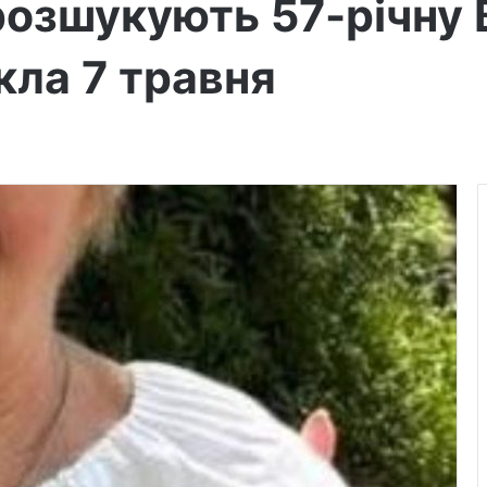
озшукують 57-річну 
кла 7 травня