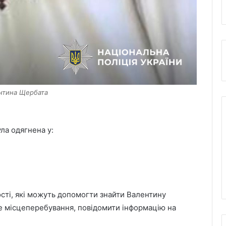
нтина Щербата
ла одягнена у:
Как определить кислотность почвы
без специальных приборов
мості, які можуть допомогти знайти Валентину
е місцеперебування, повідомити інформацію на
Що подарувати дитині до року:
поради експертів для батьків