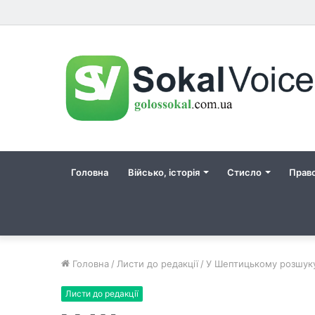
Головна
Військо, історія
Стисло
Прав
Головна
/
Листи до редакції
/
У Шептицькому розшуку
Листи до редакції