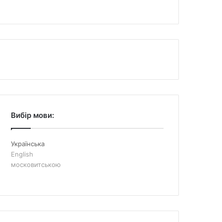
Вибір мови:
Українська
English
московитською