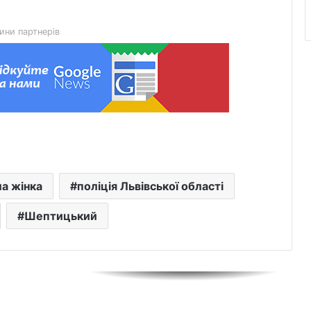
ини партнерів
На Львівщині за добу ліквідували 40
пожеж, більшість — в екосистемах
Курси з їзди на мотоциклі: які
навички варто опанувати ще до
першого виїзду в місто
У Львові на вулиці Любінській
ла жінка
поліція Львівської області
автомобіль травмував пішохода
Шептицький
До Лопатинської громади на щиті
повертається солдат Володимир
Свідерський
Как определить кислотность почвы