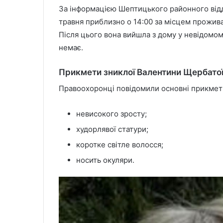
За інформацією Шептицького районного відд
травня приблизно о 14:00 за місцем проживан
Після цього вона вийшла з дому у невідомому
немає.
Прикмети зниклої Валентини Щербато
Правоохоронці повідомили основні прикмет
невисокого зросту;
худорлявої статури;
коротке світле волосся;
носить окуляри.