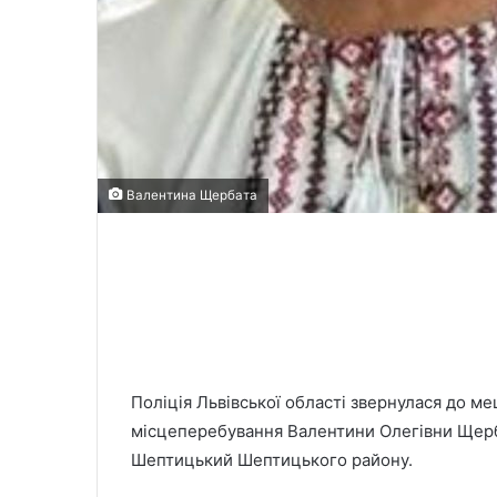
Валентина Щербата
Поліція Львівської області звернулася до м
місцеперебування Валентини Олегівни Щерба
Шептицький Шептицького району.