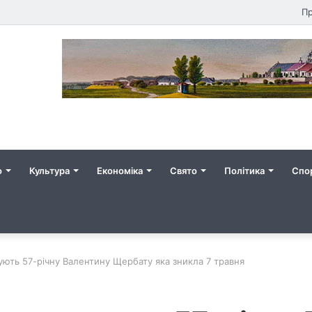
Пр
о
Культура
Економіка
Свято
Політика
Спо
ють 57-річну Валентину Щербату яка зникла 7 травня