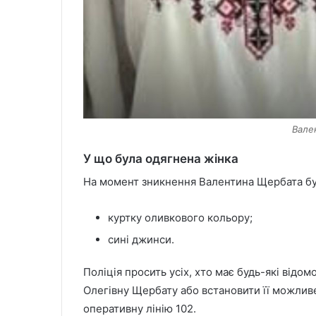
Вале
У що була одягнена жінка
На момент зникнення Валентина Щербата бу
куртку оливкового кольору;
сині джинси.
Поліція просить усіх, хто має будь-які відо
Олегівну Щербату або встановити її можлив
оперативну лінію 102.