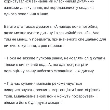
користувалися звичайними класичними дитячими
ваннами для купання, які передавалися у спадок з
одного покоління в інше.
Багато хто також думають: «А навіщо вона потрібна,
адже можна купати дитину і в звичайній ванні?». Але,
тим не менш, у предмета, призначеного спеціально для
дитячого купання, є ряд переваг:
– Поки не заживе пупкова ранка, немовляти слід купати
тільки в кип'яченій воді. А, погодьтеся, нагріти
повноцінну ванну набагато складніше, ніж дитячу.
– Під час купання малюків рекомендується
використовувати розчини марганцівки і настої різних
трав. Емальоване виріб вони можуть пофарбувати, і
відмити його буде дуже складно.