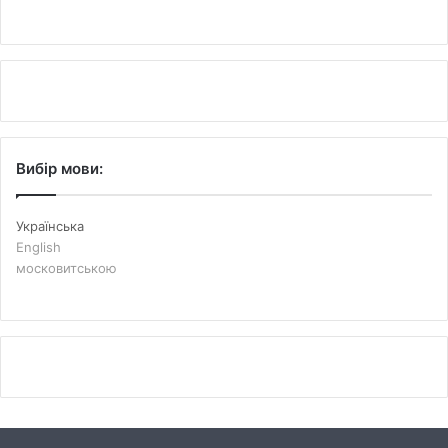
Вибір мови:
Українська
English
московитською