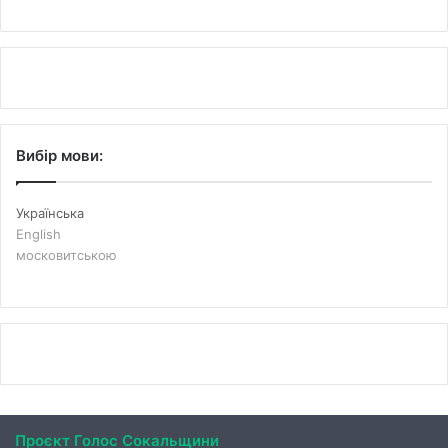
Вибір мови:
Українська
English
московитською
Проєкт Голос Сокальщини