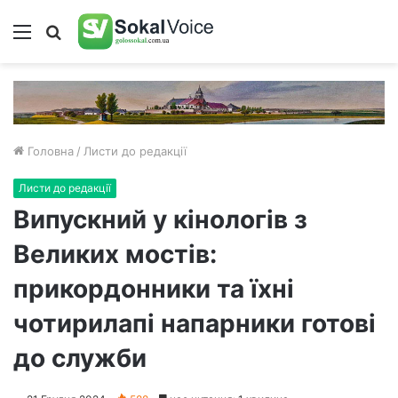
Меню
Пошук
Головна
/
Листи до редакції
Листи до редакції
Випускний у кінологів з
Великих мостів:
прикордонники та їхні
чотирилапі напарники готові
до служби