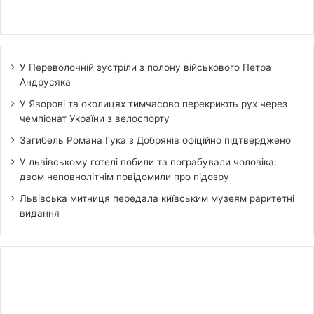
У Переволочній зустріли з полону військового Петра
Андрусяка
У Яворові та околицях тимчасово перекриють рух через
чемпіонат України з велоспорту
Загибель Романа Гука з Добрянів офіційно підтверджено
У львівському готелі побили та пограбували чоловіка:
двом неповнолітнім повідомили про підозру
Львівська митниця передала київським музеям раритетні
видання