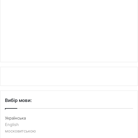
Вибір мови:
Українська
English
московитською