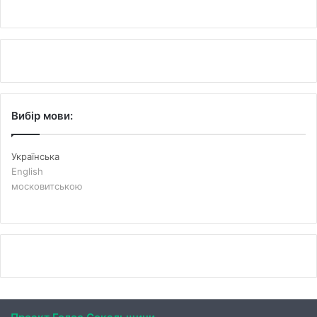
Вибір мови:
Українська
English
московитською