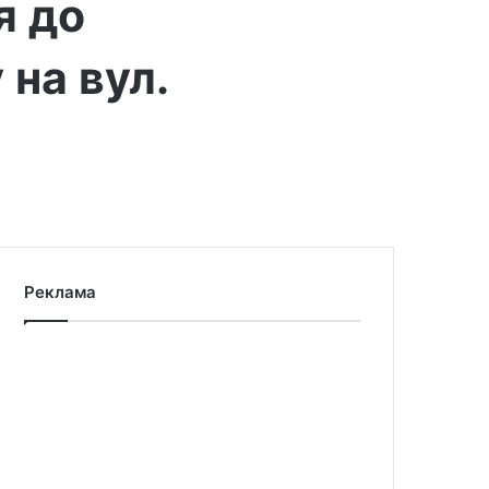
я до
 на вул.
Реклама