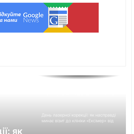
Перші роки навчання без стресу: що
пропонує сучасний приватний
дитячий садок у Чернівцях
Украшения для пасхальных яиц:
идеи выбора и гармоничного
праздничного оформления
Встановлення фільтрів для води «під
ключ»: ТОП-7 форматів послуг
Великомостівський ліцей увійшов до
переліку 12 закладів, що отримають
держсубвенцію на енергостійкість
День лазерної корекції: як насправді
минає візит до клініки «Ексімер» від
порога до виходу
ї: як