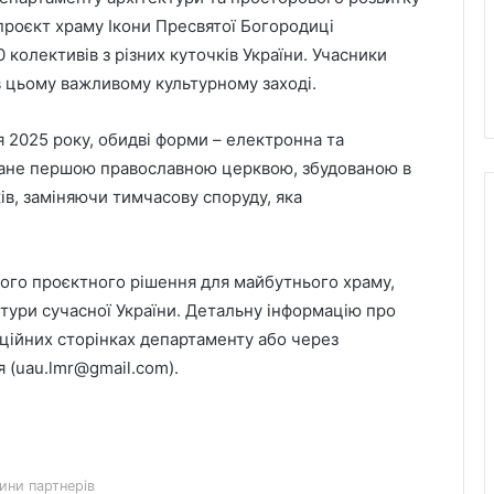
роєкт храму Ікони Пресвятої Богородиці
колективів з різних куточків України. Учасники
 в цьому важливому культурному заході.
 2025 року, обидві форми – електронна та
тане першою православною церквою, збудованою в
ків, заміняючи тимчасову споруду, яка
ого проєктного рішення для майбутнього храму,
ктури сучасної України. Детальну інформацію про
День лазерної корекції: як насправді
іційних сторінках департаменту або через
минає візит до клініки «Ексімер» від
порога до виходу
 (uau.lmr@gmail.com).
Чим відрізняються кросівки, кеди та
трекінгове взуття
ини партнерів