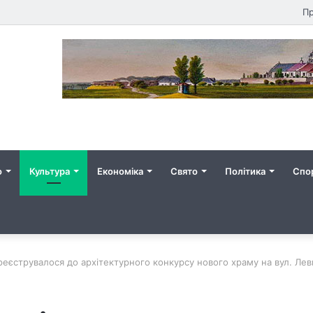
Пр
о
Культура
Економіка
Свято
Політика
Спо
еєструвалося до архітектурного конкурсу нового храму на вул. Лев