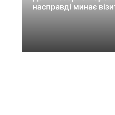
насправді минає візи
клініки «Ексімер» від
порога до виходу