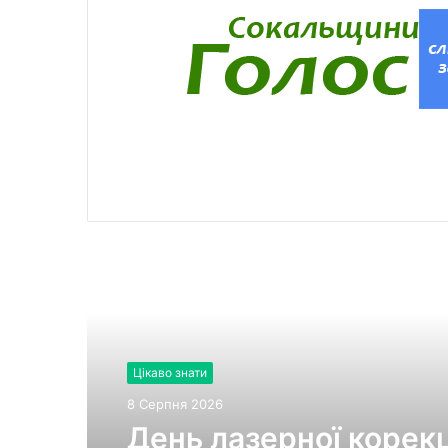
Читати далі
Цікаво знати
8 Серпня 2026
День лазерної корекці