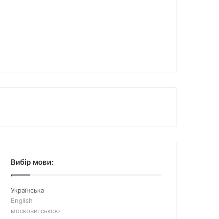
Вибір мови:
Українська
English
московитською