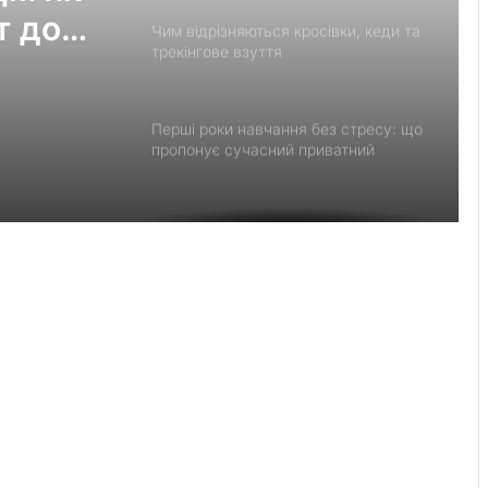
т до
Чим відрізняються кросівки, кеди та
трекінгове взуття
Перші роки навчання без стресу: що
пропонує сучасний приватний
дитячий садок у Чернівцях
Украшения для пасхальных яиц:
идеи выбора и гармоничного
праздничного оформления
Встановлення фільтрів для води «під
ключ»: ТОП-7 форматів послуг
Великомостівський ліцей увійшов до
переліку 12 закладів, що отримають
держсубвенцію на енергостійкість