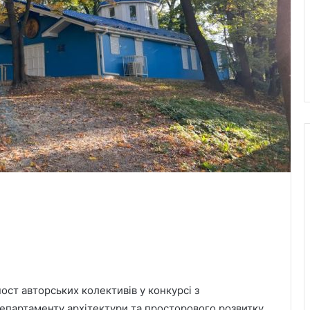
ост авторських колективів у конкурсі з
епартаменту архітектури та просторового розвитку