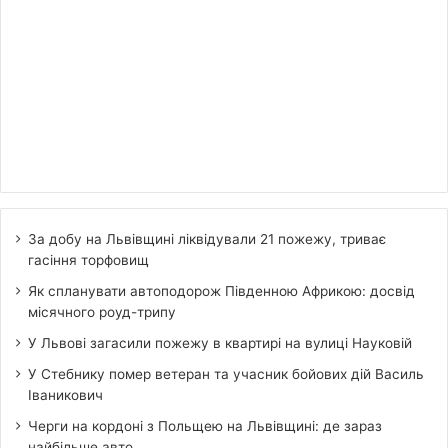
За добу на Львівщині ліквідували 21 пожежу, триває
гасіння торфовищ
Як спланувати автоподорож Південною Африкою: досвід
місячного роуд-трипу
У Львові загасили пожежу в квартирі на вулиці Науковій
У Стебнику помер ветеран та учасник бойових дій Василь
Іваникович
Черги на кордоні з Польщею на Львівщині: де зараз
найбільше авто