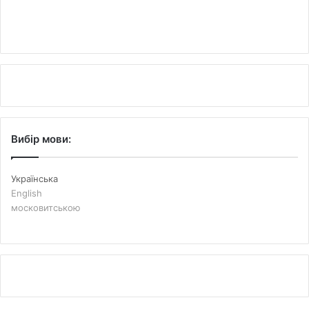
Вибір мови:
Українська
English
московитською