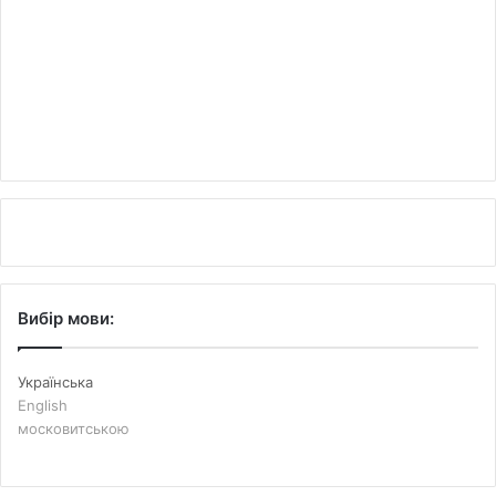
Вибір мови:
Українська
English
московитською