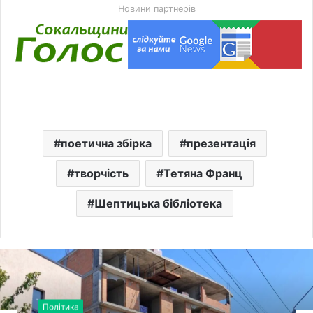
Новини партнерів
поетична збірка
презентація
творчість
Тетяна Франц
Шептицька бібліотека
Політика