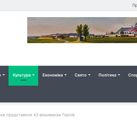
Пр
о
Культура
Економіка
Свято
Політика
Спо
нки представили 43 вишиванки Героїв