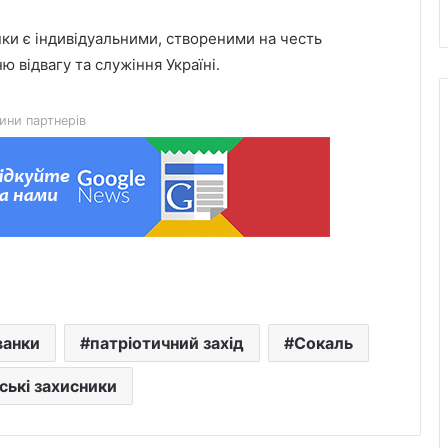
2100»
ки є індивідуальними, створеними на честь
У Радехові зустрінуть кортеж із
ю відвагу та служіння Україні.
тілом загиблого захисника
Володимира Свідерського
ини партнерів
У Жовкві після реставрації освятили
дерев’яну церкву Пресвятої Трійці –
пам’ятку ЮНЕСКО XVIII століття
У Львові відновили
електропостачання для понад 34
тисяч абонентів
Фрайбург приєднався до мережі
ванки
патріотичний захід
Сокаль
UNBROKEN Cities Network
ські захисники
У Львові перевірили кондиціонери в
автобусах: виявили два порушення