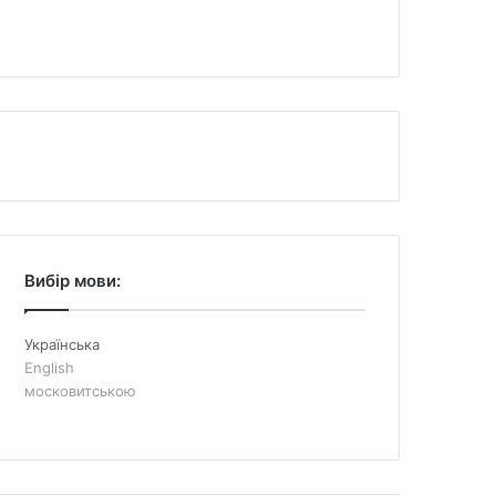
Вибір мови:
Українська
English
московитською