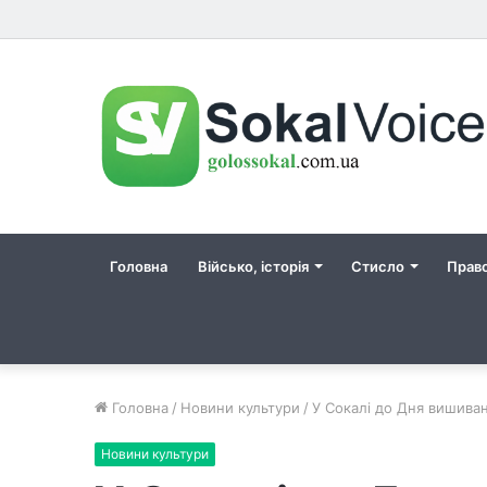
Головна
Військо, історія
Стисло
Прав
Головна
/
Новини культури
/
У Сокалі до Дня вишива
Новини культури