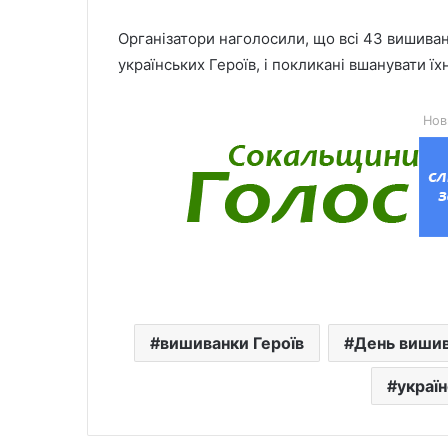
Організатори наголосили, що всі 43 вишиван
українських Героїв, і покликані вшанувати їхн
Нов
вишиванки Героїв
День виши
україн