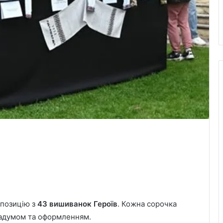
У Львові перевірили кондиціонери в
автобусах: виявили два порушення
Мешканців Львівської громади
спозицію з
43 вишиванок Героїв
. Кожна сорочка
запрошують долучитися до
задумом та оформленням.
обговорення «Водної візії Львова