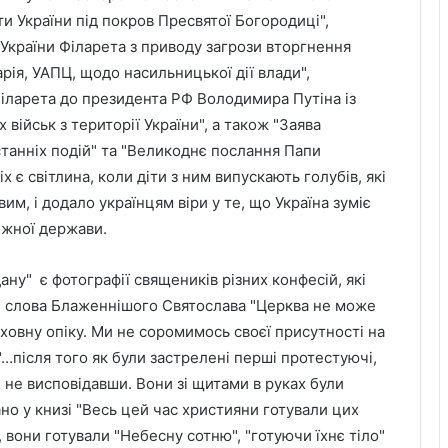
и України під покров Пресвятої Богородиці",
иУкраїни Філарета з приводу загрози вторгнення
рія, УАПЦ, щодо насильницької дії влади",
іларета до президента РФ Володимира Путіна із
військ з території України", а також "Заява
танніх подій" та "Великоднє послання Папи
іх є світлина, коли діти з ним випускають голубів, які
вим, і додало українцям віри у те, що Україна зуміє
ежної держави.
ну" є фотографії священиків різних конфесій, які
и слова Блаженнішого Святослава "Церква не може
духовну опіку. Ми не соромимось своєї присутності на
 "…після того як були застрелені перші протестуючі,
 не висповідавши. Вони зі щитами в руках були
ано у книзі "Весь цей час християни готували цих
, вони готували "Небесну сотню", "готуючи їхнє тіло"