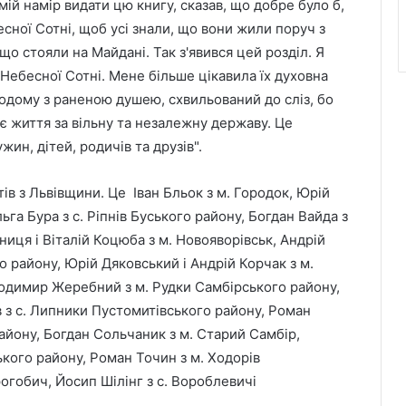
мій намір видати цю книгу, сказав, що добре було б,
есної Сотні, щоб усі знали, що вони жили поруч з
що стояли на Майдані. Так з'явився цей розділ. Я
 Небесної Сотні. Мене більше цікавила їх духовна
додому з раненою душею, схвильований до сліз, бо
оє життя за вільну та незалежну державу. Це
ин, дітей, родичів та друзів".
тів з Львівщини. Це Іван Бльок з м. Городок, Юрій
га Бура з с. Ріпнів Буського району, Богдан Вайда з
иця і Віталій Коцюба з м. Новояворівськ, Андрій
о району, Юрій Дяковський і Андрій Корчак з м.
лодимир Жеребний з м. Рудки Самбірського району,
в з с. Липники Пустомитівського району, Роман
айону, Богдан Сольчаник з м. Старий Самбір,
кого району, Роман Точин з м. Ходорів
огобич, Йосип Шілінг з с. Вороблевичі