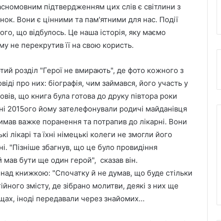
асномовним підтвердженням цих слів є світлини з
нок. Вони є цінними та пам'ятними для нас. Події
ого, що відбулось. Це наша історія, яку маємо
му не перекрутив її на свою користь.
тий розділ "Герої не вмирають", де фото кожного з
віді про них: біографія, чим займався, його участь у
овів, що книга була готова до друку півтора роки
рвні 2015ого йому зателефонували родичі майданівця
римав важке поранення та потрапив до лікарні. Вони
і лікарі та їхні німецькі колеги не змогли його
ні. "Пізніше збагнув, що це було провидіння
й мав бути ще один герой", сказав він.
ад книжкою: "Спочатку й не думав, що буде стільки
ійного змісту, де зібрано молитви, деякі з них ще
ощах, іноді передавали через знайомих…