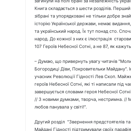
загинули на полі брані за незалежність укра
Книга складається з шести розділів. Перший 
зібрані та упорядковані не тільки добре знай
історію Української держави, немає видання,
та український народ. Їх тут понад сто. Споч
народ. До кожної з них є ілюстрація старови
107 Героїв Небесної Сотні, а не 87, як кажуть
– Думаю, що привернуть увагу читачів "Моли
Богородиці Діви, Покровительки Майдану". 
учасник Революції Гідності Лев Скоп. Майже 
героїв Небесної Сотні, які ті написали під 
завершується словами героя Небесної Сотні 
// З новими думками, творча, нестримна. // М
любов панувала у світі!".
Другий розділ "Звернення предстоятелів та є
Майдані Гідності підтримували своїх парафі