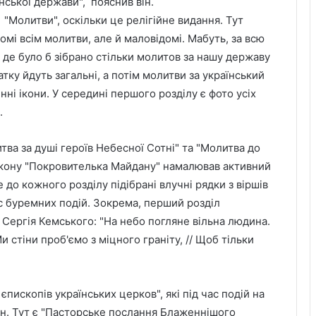
їнської держави", пояснив він.
"Молитви", оскільки це релігійне видання. Тут
омі всім молитви, але й маловідомі. Мабуть, за всю
 де було б зібрано стільки молитов за нашу державу
атку йдуть загальні, а потім молитви за український
нні ікони. У середині першого розділу є фото усіх
.
тва за душі героїв Небесної Сотні" та "Молитва до
Ікону "Покровителька Майдану" намалював активний
до кожного розділу підібрані влучні рядки з віршів
час буремних подій. Зокрема, перший розділ
Сергія Кемського: "На небо погляне вільна людина.
и стіни проб'ємо з міцного граніту, // Щоб тільки
пископів українських церков", які під час подій на
ян. Тут є "Пасторське послання Блаженнішого