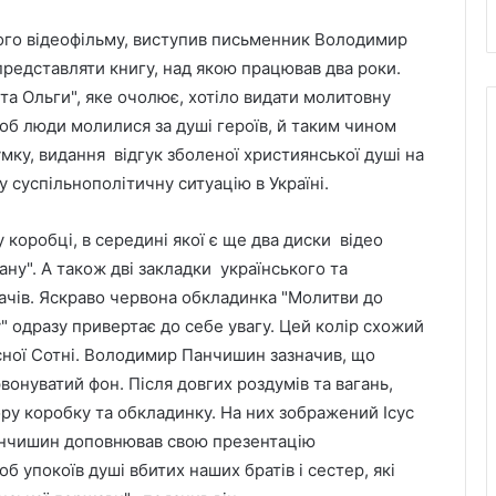
ого відеофільму, виступив письменник Володимир
представляти книгу, над якою працював два роки.
а Ольги", яке очолює, хотіло видати молитовну
об люди молилися за душі героїв, й таким чином
мку, видання відгук зболеної християнської душі на
 суспільнополітичну ситуацію в Україні.
 коробці, в середині якої є ще два диски відео
ану". А також дві закладки українського та
тачів. Яскраво червона обкладинка "Молитви до
" одразу привертає до себе увагу. Цей колір схожий
есної Сотні. Володимир Панчишин зазначив, що
вонуватий фон. Після довгих роздумів та вагань,
ру коробку та обкладинку. На них зображений Ісус
Панчишин доповнював свою презентацію
б упокоїв душі вбитих наших братів і сестер, які