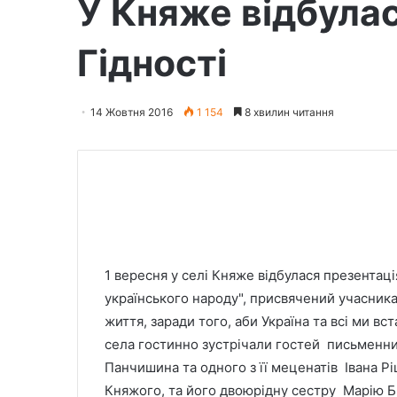
У Княже відбула
Гідності
14 Жовтня 2016
1 154
8 хвилин читання
1 вересня у селі Княже відбулася презентац
українського народу", присвячений учасникам
життя, заради того, аби Україна та всі ми вст
села гостинно зустрічали гостей письменни
Панчишина та одного з її меценатів Івана Рі
Княжого, та його двоюрідну сестру Марію Бр