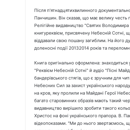
Після п'ятнадцятихвилинного документальн
Панчишин. Він сказав, що має велику честь 
Релігійне видавництво "Святих Володимира т
книгуреквієм, присвячену Небесній Сотні, щ
віддавали свою пошану загиблим. На його ду
доленосні події 20132014 років та переломну
Книга оригінально оформлена: знаходиться у
"Реквієм Небесній Сотні" й аудіо "Пісні Майд
бандерівського стягів, що є зручним для чи
Небесних Сил за захист українського народу
на кров, яку пролили на Майдані Герої Неб
багато старовинних образів мають такий чер
видавництво вирішило зробити такого кольо
Христос на фоні українського прапора. В. 
відеопоказами. "Ми до нього звертаємось, що