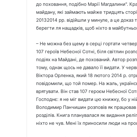
до поховання, подібно Марії Магдалини". Кр
майдану, які займають майже тридцять сторі
20132014 рр. відійшли у минуле, а це доказ т
берегти ля нащадків, щоб ніхто в майбутньо
– Не можна без щему в серці гортати четвер
107 героїв Небесної Сотні, біля світлин розпо
подіях на Майдані, де похований. Автор розп
тому, однак щось не давало її видати. У че
Віктора Орленка, який 18 лютого 2014 р. от
повідомили, що той помер. На жаль, українськ
врятувати. Він став 107 героєм Небесної Сот
Господнє: я не міг видати цю книжку, бо у ні
Володимир Панчишин розповів як працював н
розділів. Книга планувалася як видання реліг
ніхто не чув. Мені їх приносили люди на пр