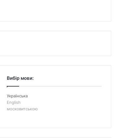
Вибір мови:
Українська
English
московитською