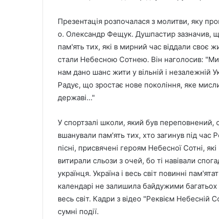
Презентація розпочалася з молитви, яку пр
о. Олександр Фещук. Душпастир зазначив, що
пам'ять тих, які в мирний час віддали своє ж
стали Небесною Сотнею. Він наголосив: "Ми
нам дано шанс жити у вільній і незалежній У
Радує, що зростає нове покоління, яке мисл
державі…"
У спортзалі школи, який був переповнений,
вшанували пам'ять тих, хто загинув під час Р
пісні, присвячені героям Небесної Сотні, як
витирали сльози з очей, бо ті навівали спога
українця. Україна і весь світ повинні пам'ят
календарі не залишила байдужими багатьох л
весь світ. Кадри з відео "Реквієм Небесній Со
сумні події.