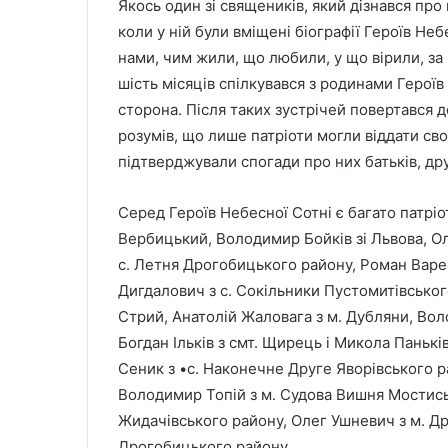
Якось один зі священиків, який дізнався про 
коли у ній були вміщені біографії Героїв Неб
нами, чим жили, що любили, у що вірили, за 
шість місяців спілкувався з родинами Героїв
сторона. Після таких зустрічей повертався 
розумів, що лише патріоти могли віддати св
підтверджували спогади про них батьків, друж
Серед Героїв Небесної Сотні є багато патріо
Вербицький, Володимир Бойків зі Львова, Оль
с. Летня Дрогобицького району, Роман Варен
Дигдалович з с. Сокільники Пустомитівськог
Стрий, Анатолій Жаловага з м. Дубляни, Во
Богдан Ільків з смт. Щирець і Микола Панькі
Сеник з •с. Наконечне Друге Яворівського р
Володимир Топій з м. Судова Вишня Мостись
Жидачівського району, Олег Ушневич з м. Др
Дрогобицького району…