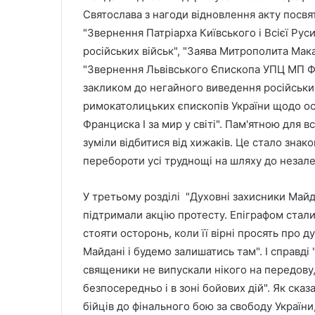
Святослава з нагоди відновлення акту посвят
"Звернення Патріарха Київського і Всієї Рус
російських військ", "Заява Митрополита Мака
"Звернення Львівського Єпископа УПЦ МП Ф
закликом до негайного виведення російських 
римокатолицьких єпископів України щодо ос
Франциска І за мир у світі". Пам'ятною для вс
зуміли відбитися від хижаків. Це стало знако
перебороти усі труднощі на шляху до незал
У третьому розділі "Духовні захисники Майда
підтримали акцію протесту. Епіграфом стал
стояти осторонь, коли її вірні просять про 
Майдані і будемо залишатись там". І справді
священики не випускали нікого на передову,
безпосередньо і в зоні бойових дій". Як сказ
бійців до фінального бою за свободу України