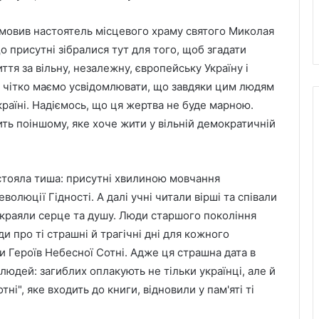
омовив настоятель місцевого храму святого Миколая
 присутні зібралися тут для того, щоб згадати
иття за вільну, незалежну, європейську Україну і
 чітко маємо усвідомлювати, що завдяки цим людям
країні. Надіємось, що ця жертва не буде марною.
ить поіншому, яке хоче жити у вільній демократичній
 стояла тиша: присутні хвилиною мовчання
еволюції Гідності. А далі учні читали вірші та співали
і краяли серце та душу. Люди старшого покоління
ди про ті страшні й трагічні дні для кожного
ати Героїв Небесної Сотні. Адже ця страшна дата в
юдей: загиблих оплакують не тільки українці, але й
тні", яке входить до книги, відновили у пам'яті ті