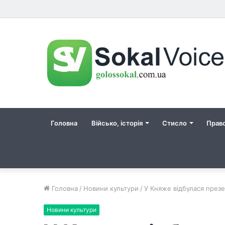
Головна
Військо, історія
Стисло
Прав
Головна
/
Новини культури
/
У Княже відбулася презе
Новини культури