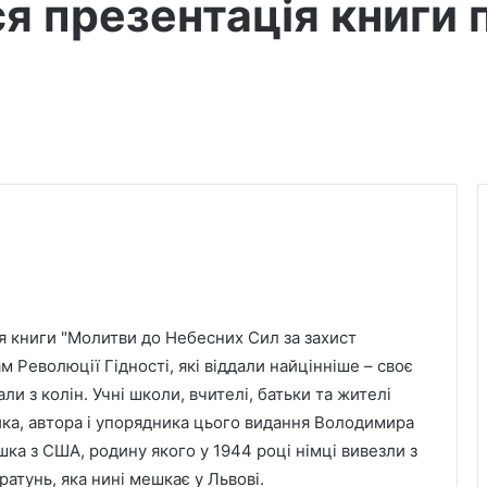
ся презентація книги
ія книги "Молитви до Небесних Сил за захист
 Революції Гідності, які віддали найцінніше – своє
али з колін. Учні школи, вчителі, батьки та жителі
ка, автора і упорядника цього видання Володимира
шка з США, родину якого у 1944 році німці вивезли з
атунь, яка нині мешкає у Львові.