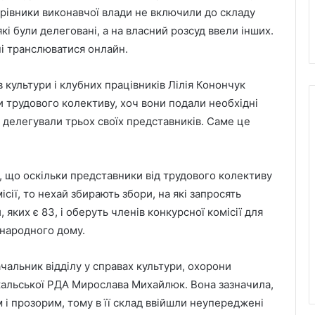
рівники виконавчої влади не включили до складу
кі були делеговані, а на власний розсуд ввели інших.
ні транслюватися онлайн.
в культури і клубних працівників Лілія Конончук
и трудового колективу, хоч вони подали необхідні
 делегували трьох своїх представників. Саме це
 що оскільки представники від трудового колективу
сії, то нехай збирають збори, на які запросять
яких є 83, і оберуть членів конкурсної комісії для
 народного дому.
чальник відділу у справах культури, охорони
окальської РДА Мирослава Михайлюк. Вона зазначила,
м і прозорим, тому в її склад ввійшли неупереджені