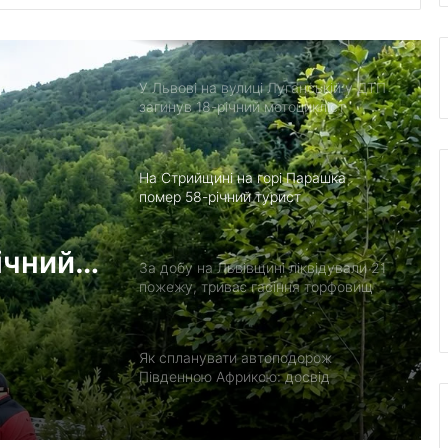
учасник бойових дій Василь
Іваникович
У Львові на вулиці Луганській у ДТП
загинув 18-річний мотоцикліст
На Стрийщині на горі Парашка
помер 58-річний турист
ічний
За добу на Львівщині ліквідували 21
пожежу, триває гасіння торфовищ
Як спланувати автоподорож
Південною Африкою: досвід
місячного роуд-трипу