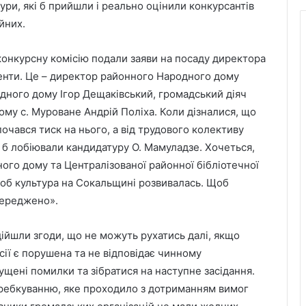
тури, які б прийшли і реально оцінили конкурсантів
йних.
конкурсну комісію подали заяви на посаду директора
нти. Це – директор районного Народного дому
ного дому Ігор Дещаківський, громадський діяч
му с. Муроване Андрій Поліха. Коли дізналися, що
очався тиск на нього, а від трудового колективу
і б лобіювали кандидатуру О. Мамуладзе. Хочеться,
ого дому та Централізованої районної бібліотечної
об культура на Сокальщині розвивалась. Щоб
переджено».
дійшли згоди, що не можуть рухатись далі, якщо
сії є порушена та не відповідає чинному
щені помилки та зібратися на наступне засідання.
жеребкуванню, яке проходило з дотриманням вимог