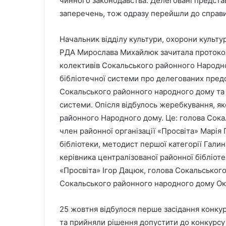
чинного законодавства. Делеговані предста
заперечень, тож одразу перейшли до справи
Начальник відділу культури, охорони культур
РДА Мирославa Михайлюк зачитала протоколи
колективів Сокальського районного Народно
бібліотечної системи про делегованих предс
Сокальського районного народного дому та 
системи. Опісля відбулось жеребкування, як
районного Народного дому. Це: голова Сока
член районної організації «Просвіта» Марія
бібліотеки, методист першої категорії Галин
керівника централізованої районної бібліоте
«Просвіта» Ігор Дацюк, голова Сокальськог
Сокальського районного народного дому Ок
25 жовтня відбулося перше засідання конкур
та прийняли рішення допустити до конкурсу 