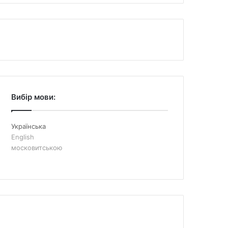
Вибір мови:
Українська
English
московитською