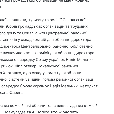
вники громадських організацій не мали жодних
.
ної спадщини, туризму та релігії Сокальської
 зборів громадських організацій та трудових
го дому та Сокальської Центральної районної
тавників у склад комісій для обрання директора
директора Централізованої районної бібліотечної
е визначило членів комісії для обрання директора
льського осередку Союзу українок Надія Мельник,
 Гринюк, бібліотекар Сокальської районної
а Хорташко, а до складу комісії для обрання
чної системи увійшли: голова районної організації
о осередку Союзу українок Надія Мельник, методист
сана Фарина.
сних комісій, які обрали голів вищезгаданих комісій
О. Мамуладзе та А. Поліху. Хто ж очолить