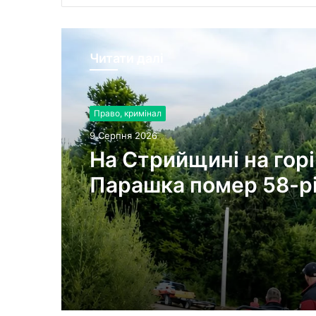
Читати далі
Право, кримінал
9 Серпня 2026
На Стрийщині на горі
Парашка помер 58-р
турист