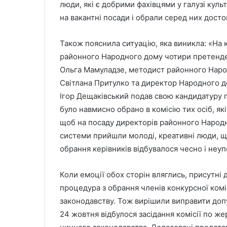
люди, які є добрими фахівцями у галузі куль
на вакантні посади і обрали серед них досто
Також пояснила ситуацію, яка виникла: «На 
районного Народного дому чотири претенде
Ольга Мамуладзе, методист районного Народ
Світлана Притулко та директор Народного до
Ігор Дещаківський подав свою кандидатуру п
було навмисно обрано в комісію тих осіб, як
щоб на посаду директорів районного Народн
системи прийшли молоді, креативні люди, щ
обрання керівників відбувалося чесно і неу
Коли емоції обох сторін вляглись, присутні 
процедура з обрання членів конкурсної комі
законодавству. Тож вирішили виправити допу
24 жовтня відбулося засідання комісії по 