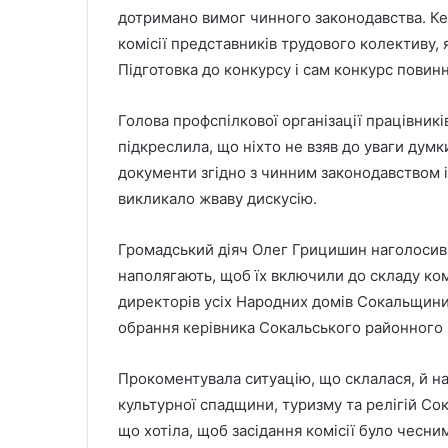
дотримано вимог чинного законодавства. Ке
комісії представників трудового колективу, я
Підготовка до конкурсу і сам конкурс повин
Голова профспілкової організації працівникі
підкреслила, що ніхто не взяв до уваги думк
документи згідно з чинним законодавством і
викликало жваву дискусію.
Громадський діяч Олег Грицишин наголосив,
наполягають, щоб їх включили до складу комі
директорів усіх Народних домів Сокальщини, 
обрання керівника Сокальського районного
Прокоментувала ситуацію, що склалася, й на
культурної спадщини, туризму та релігій С
що хотіла, щоб засідання комісії було чесни