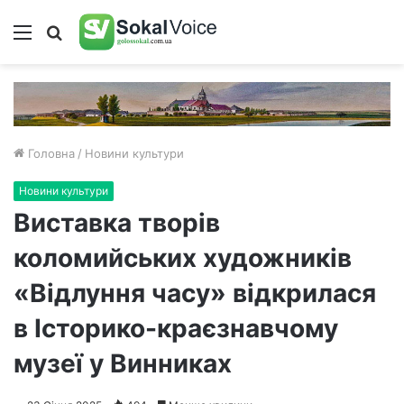
Меню
Пошук
Головна
/
Новини культури
Новини культури
Виставка творів
коломийських художників
«Відлуння часу» відкрилася
в Історико-краєзнавчому
музеї у Винниках