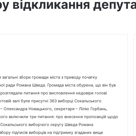
у відкликання депут
 загальні збори громади міста з приводу початку
ної ради Романа Шведа. Громада міста обурена, що він був
кій розглядали питання про висловлення недовіри голові
ктовій залі були присутні 363 виборці Сокальського
– Олександра Новацького, секретаря – Лілію Горбань,
якого включили три питання: про внесення пропозицій щодо
ід Сокальського виборчого округу Шведа Романа
 збору підписів виборців на підтримку згаданих вище