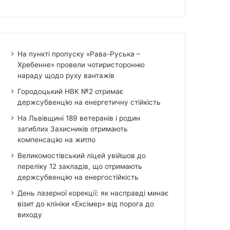
На пункті пропуску «Рава-Руська –
Хребенне» провели чотиристоронню
нараду щодо руху вантажів
Городоцький НВК №2 отримає
держсубвенцію на енергетичну стійкість
На Львівщині 189 ветеранів і родин
загиблих Захисників отримають
компенсацію на житло
Великомостівський ліцей увійшов до
переліку 12 закладів, що отримають
держсубвенцію на енергостійкість
День лазерної корекції: як насправді минає
візит до клініки «Ексімер» від порога до
виходу