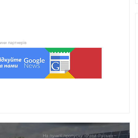
держсубвенцію на енергетичну
стійкість
На Львівщині 189 ветеранів і родин
загиблих Захисників отримають
компенсацію на житло
ини партнерів
Великомостівський ліцей увійшов до
переліку 12 закладів, що отримають
держсубвенцію на енергостійкість
День лазерної корекції: як насправді
минає візит до клініки «Ексімер» від
порога до виходу
Чим відрізняються кросівки, кеди та
трекінгове взуття
На пункті пропуску «Рава-Руська –