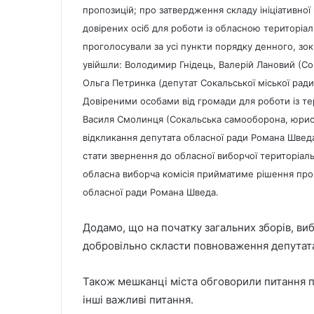
пропозицій; про затвердження складу ініціативно
довірених осіб для роботи із обласною територіал
проголосували за усі пункти порядку денного, зок
увійшли: Володимир Гнідець, Валерій Лановий (С
Ольга Петринка (депутат Сокальської міської ради)
Довіреними особами від громади для роботи із т
Василя Смолинця (Сокальська самооборона, юрис
відкликання депутата обласної ради Романа Шведа
стати звернення до обласної виборчої територіаль
обласна виборча комісія прийматиме рішення про 
обласної ради Романа Шведа.
Додамо, що на початку загальних зборів, в
добровільно скласти повноваження депутата
Також мешканці міста обговорили питання п
інші важливі питання.