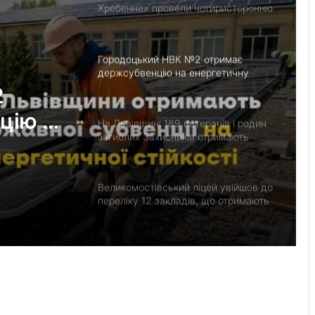
Хребенне» провели чотиристоронню
нараду щодо руху вантажів
Городоцький НВК №2 отримає
держсубвенцію на енергетичну
стійкість
2
цію на
На Львівщині 189 ветеранів і родин
загиблих Захисників отримають
ь
компенсацію на житло
Великомостівський ліцей увійшов до
переліку 12 закладів, що отримають
держсубвенцію на енергостійкість
День лазерної корекції: як насправді
минає візит до клініки «Ексімер» від
порога до виходу