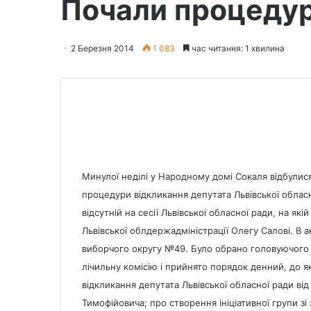
Почали процедур
2 Березня 2014
1 083
час читання: 1 хвилина
Минулої неділі у Народному домі Сокаля відбулися
процедури відкликання депутата Львівської облас
відсутній на сесії Львівської обласної ради, на я
Львівської облдержадміністрації Олегу Салові. В а
виборчого округу №49. Було обрано головуючого 
лічильну комісію і прийнято порядок денний, до 
відкликання депутата Львівської обласної ради в
Тимофійовича; про створення ініціативної групи зі