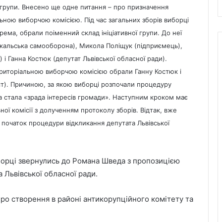
ї групи. Внесено ще одне питання – про призначення
ьною виборчою комісією. Під час загальних зборів виборці
рема, обрали поіменний склад ініціативної групи. До неї
окальська самооборона), Микола Поліщук (підприємець),
 і Ганна Костюк (депутат Львівської обласної ради).
ериторіальною виборчою комісією обрали Ганну Костюк і
т). Причиною, за якою виборці розпочали процедуру
 стала «зрада інтересів громади». Наступним кроком має
ної комісії з долученням протоколу зборів. Відтак, вже
початок процедури відкликання депутата Львівської
иборці звернулись до Романа Шведа з пропозицією
 Львівської обласної ради.
ро створення в районі антикорупційного комітету та
Городоцький НВК №2 отримає