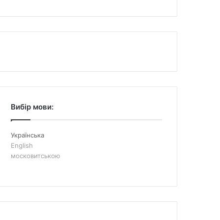
Вибір мови:
Українська
English
московитською