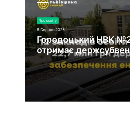
Про освіту
8 Серпня 2026
Городоцький НВК №
отримає держсубвен
енергетичну стійкіст