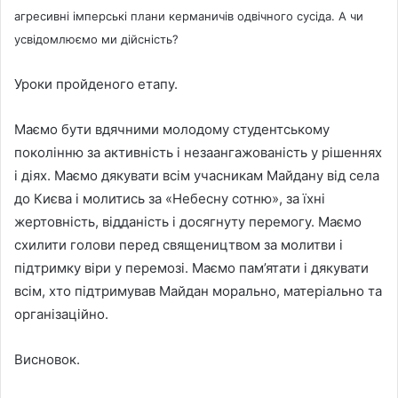
агресивні імперські плани керманичів одвічного сусіда. А чи
усвідомлюємо ми дійсність?
Уроки пройденого етапу.
Маємо бути вдячними молодому студентському
поколінню за активність і незаангажованість у рішеннях
і діях. Маємо дякувати всім учасникам Майдану від села
до Києва і молитись за «Небесну сотню», за їхні
жертовність, відданість і досягнуту перемогу. Маємо
схилити голови перед священицтвом за молитви і
підтримку віри у перемозі. Маємо пам’ятати і дякувати
всім, хто підтримував Майдан морально, матеріально та
організаційно.
Висновок.