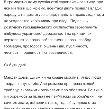
В громадянському суспільстві європейського типу, про
яке ми поки що мріємо, все-таки діють правила влади;
народу, а не диктатура влади, гідність і право людини, а
не угодовство керівникам при владі. Подальшу
розбудову громадянського суспільства забезпечить
відбудова української державності на принципах
верховенства права, забезпечення прав і свобод
громадян, прозорості рішень і дій, публічності,
чесності, порядності і справедливості.
Як бути далі.
Майдан довів, що зміни на краще можливі, якщо люди
твердо хочуть змін. Але розмови про права людей
треба урівноважити розмовами про обов'язки. Бо якщо
ми боремось за права і не пам’ятаємо за обов'язки, і не
хочемо знати, які вони в нас є, тоді абсурдною стає
боротьба за права. Нинішнє захоплення подіями не