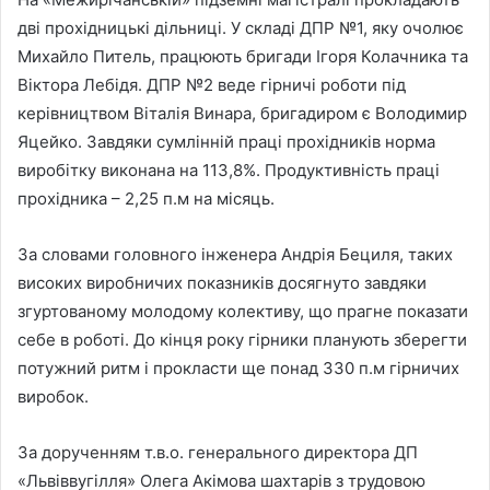
дві прохідницькі дільниці. У складі ДПР №1, яку очолює
Михайло Питель, працюють бригади Ігоря Колачника та
Віктора Лебідя. ДПР №2 веде гірничі роботи під
керівництвом Віталія Винара, бригадиром є Володимир
Яцейко. Завдяки сумлінній праці прохідників норма
виробітку виконана на 113,8%. Продуктивність праці
прохідника – 2,25 п.м на місяць.
За словами головного інженера Андрія Бециля, таких
високих виробничих показників досягнуто завдяки
згуртованому молодому колективу, що прагне показати
себе в роботі. До кінця року гірники планують зберегти
потужний ритм і прокласти ще понад 330 п.м гірничих
виробок.
За дорученням т.в.о. генерального директора ДП
«Львіввугілля» Олега Акімова шахтарів з трудовою