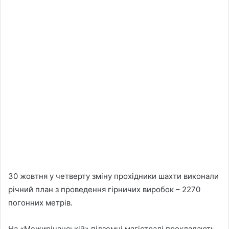
30 жовтня у четверту зміну прохідники шахти виконали
річний план з проведення гірничих виробок – 2270
погонних метрів.
На «Межирічанській» підземні магістралі прокладають