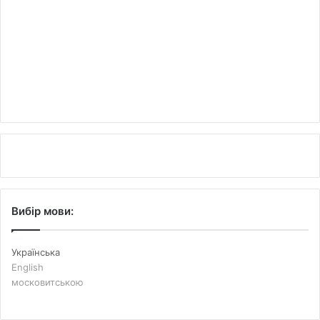
Вибір мови:
Українська
English
московитською