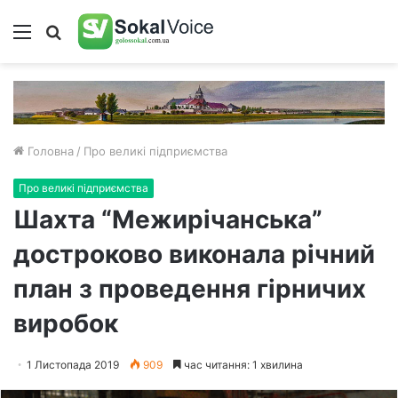
Меню
Пошук
Головна
/
Про великі підприємства
Про великі підприємства
Шахта “Межирічанська”
достроково виконала річний
план з проведення гірничих
виробок
1 Листопада 2019
909
час читання: 1 хвилина