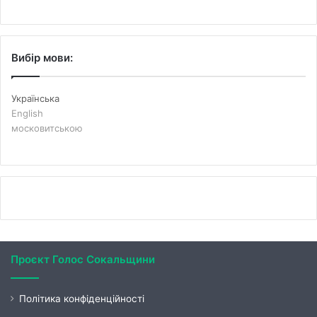
Вибір мови:
Українська
English
московитською
Проєкт Голос Сокальщини
Політика конфіденційності