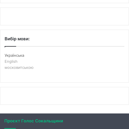
Вибір мови:
Українська
English
московитською
Проєкт Голос Сокальщини