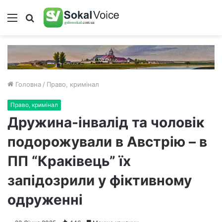
Меню
Пошук
Головна
/
Право, кримінал
Право, кримінал
Дружина-інвалід та чоловік
подорожували в Австрію – в
ПП “Краківець” їх
запідозрили у фіктивному
одруженні