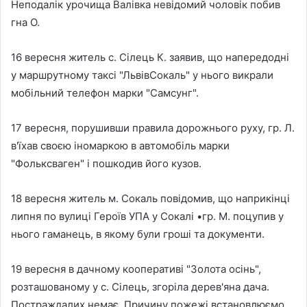
Неподалік урочища Валівка невідомий чоловік побив
гна О.
16 вересня житель с. Сілець К. заявив, що напередодні
у маршрутному таксі "ЛьвівСокаль" у нього викрали
мобільний телефон марки "Самсунг".
17 вересня, порушивши правила дорожнього руху, гр. Л.
в'їхав своєю іномаркою в автомобіль марки
"Фольксваген" і пошкодив його кузов.
18 вересня житель м. Сокаль повідомив, що наприкінці
липня по вулиці Героїв УПА у Сокалі •гр. М. поцупив у
нього гаманець, в якому були гроші та документи.
19 вересня в дачному кооперативі "Золота осінь",
розташованому у с. Сілець, згоріла дерев'яна дача.
Постраждалих немає. Причину пожежі встановлюємо.