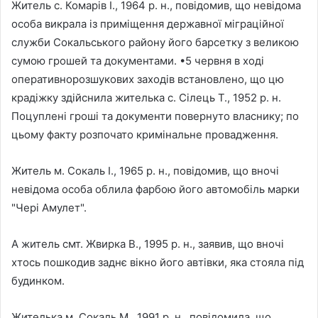
Житель с. Комарів І., 1964 р. н., повідомив, що невідома
особа викрала із приміщення державної міграційної
служби Сокальського району його барсетку з великою
сумою грошей та документами. •5 червня в ході
оперативнорозшукових заходів встановлено, що цю
крадіжку здійснила жителька с. Сілець Т., 1952 р. н.
Поцуплені гроші та документи повернуто власнику; по
цьому факту розпочато кримінальне провадження.
Житель м. Сокаль І., 1965 р. н., повідомив, що вночі
невідома особа облила фарбою його автомобіль марки
"Чері Амулет".
А житель смт. Жвирка В., 1995 р. н., заявив, що вночі
хтось пошкодив заднє вікно його автівки, яка стояла під
будинком.
Жителька м. Сокаль М., 1991 р. н., повідомила, що