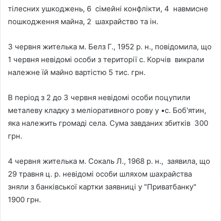
тілесних ушкоджень, 6 сімейні конфлікти, 4 навмисне
пошкодження майна, 2 шахрайство та ін.
3 червня жителька м. Белз Г., 1952 р. н., повідомила, що
1 червня невідомі особи з території с. Корчів викрали
належне їй майно вартістю 5 тис. грн.
В період з 2 до 3 червня невідомі особи поцупили
металеву кладку з меліоративного рову у •с. Боб'ятин,
яка належить громаді села. Сума завданих збитків 300
грн.
4 червня жителька м. Сокаль Л., 1968 р. н., заявила, що
29 травня ц. р. невідомі особи шляхом шахрайства
зняли з банківської картки заявниці у "Приватбанку"
1900 грн.