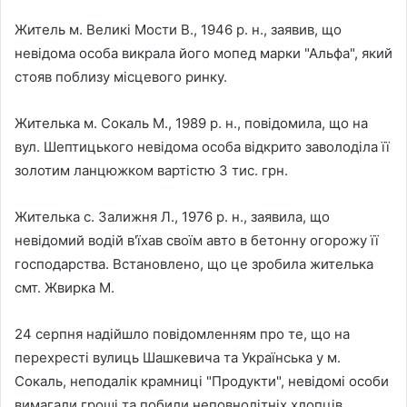
Житель м. Великі Мости В., 1946 р. н., заявив, що
невідома особа викрала його мопед марки "Альфа", який
стояв поблизу місцевого ринку.
Жителька м. Сокаль М., 1989 р. н., повідомила, що на
вул. Шептицького невідома особа відкрито заволоділа її
золотим ланцюжком вартістю 3 тис. грн.
Жителька с. Залижня Л., 1976 р. н., заявила, що
невідомий водій в'їхав своїм авто в бетонну огорожу її
господарства. Встановлено, що це зробила жителька
смт. Жвирка М.
24 серпня надійшло повідомленням про те, що на
перехресті вулиць Шашкевича та Українська у м.
Сокаль, неподалік крамниці "Продукти", невідомі особи
вимагали гроші та побили неповнолітніх хлопців.