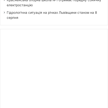
Красненська опорна школа №1 отримає гібридну сонячну
електростанцію
Гідрологічна ситуація на річках Львівщини станом на 8
серпня