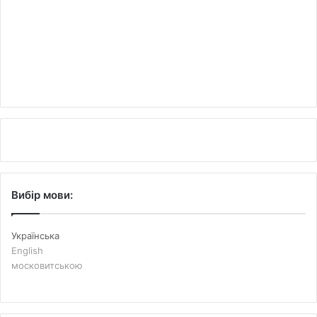
Вибір мови:
Українська
English
московитською