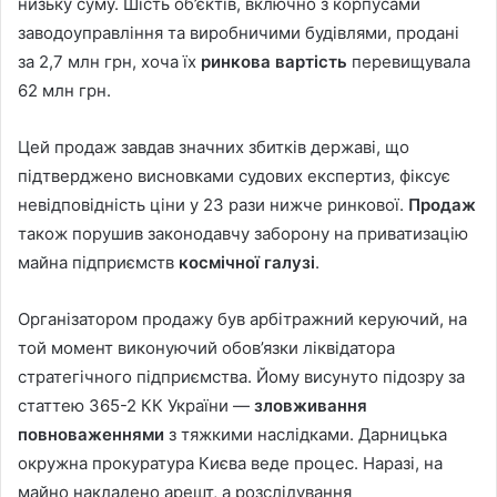
низьку суму. Шість об’єктів, включно з корпусами
заводоуправління та виробничими будівлями, продані
за 2,7 млн грн, хоча їх
ринкова вартість
перевищувала
62 млн грн.
Цей продаж завдав значних збитків державі, що
підтверджено висновками судових експертиз, фіксує
невідповідність ціни у 23 рази нижче ринкової.
Продаж
також порушив законодавчу заборону на приватизацію
майна підприємств
космічної галузі
.
Організатором продажу був арбітражний керуючий, на
той момент виконуючий обов’язки ліквідатора
стратегічного підприємства. Йому висунуто підозру за
статтею 365-2 КК України —
зловживання
повноваженнями
з тяжкими наслідками. Дарницька
окружна прокуратура Києва веде процес. Наразі, на
майно накладено арешт, а розслідування