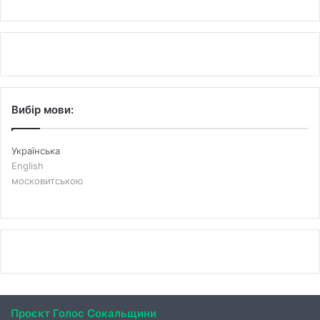
Вибір мови:
Українська
English
московитською
Проєкт Голос Сокальщини