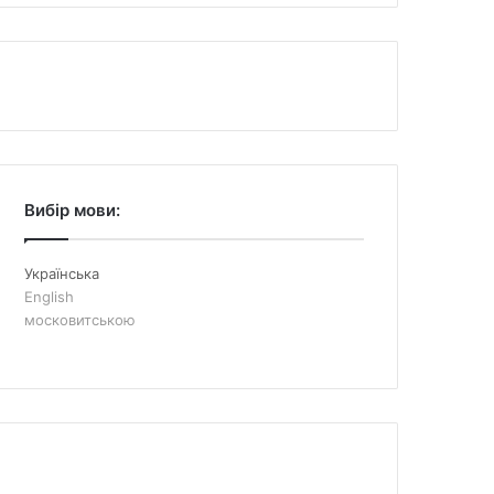
Вибір мови:
Українська
English
московитською