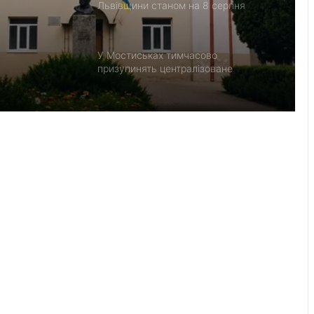
нцію
Львівщини станом на 8 серпня
У Мостиськах тимчасово
призупинять централізоване
водопостачання
У США створили застосунок
ClearDepth для виявлення небезпек
на водоймах
Помер захисник Іван Харачак,
поховають на Алеї Героїв
Прогноз пожежної небезпеки на 9
серпня: від низької до надзвичайної
Красненська опорна школа №1