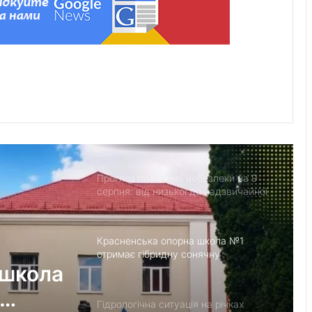
призупинять централізоване
водопостачання
У США створили застосунок
ClearDepth для виявлення небезпек
на водоймах
Помер захисник Іван Харачак,
поховають на Алеї Героїв
Прогноз пожежної небезпеки на 9
серпня: від низької до надзвичайної
Красненська опорна школа №1
отримає гібридну сонячну
 школа
електростанцію
Гідрологічна ситуація на річках