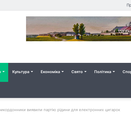
Пр
о
Культура
Економіка
Свято
Політика
Спо
рикордонники виявили партію рідини для електронних цигарок