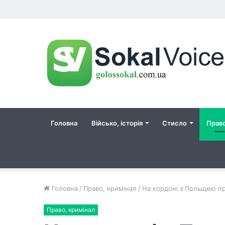
Головна
Військо, історія
Стисло
Прав
Головна
/
Право, кримінал
/
На кордоні з Польщею п
Право, кримінал