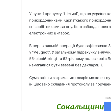
У пункті пропуску “Шегині”, що на українськ
прикордонниками Карпатського прикордонно
співробітниками загону. Контрабанда поляга
електронних цигарок.
В перевіряльній операції було зафіксовано 3
у “Peugeot”. У загальному підрахунку вилучи
56-річній жінці та 62-річному чоловікові з Л
намагалися бути ввезені без декларації.
Сума оцінки затриманих товарів може сягну
ініційовано складання протоколу за поруше
Нов