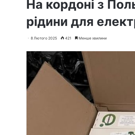
На кордоні з По
рідини для елек
8 Лютого 2025
421
Менше хвилини