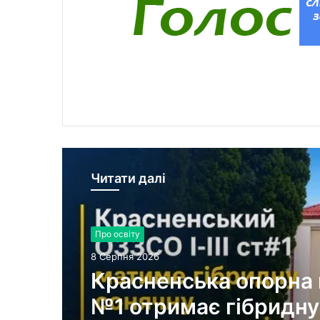
Читати далі
Про освіту
8 Серпня 2026
Красненська опорна
№1 отримає гібридну