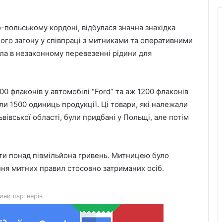
о-польському кордоні, відбулася значна знахідка
го загону у співпраці з митниками та оперативними
ла в незаконному перевезенні рідини для
00 флаконів у автомобілі “Ford” та аж 1200 флаконів
ли 1500 одиниць продукції. Ці товари, які належали
ьвівської області, були придбані у Польщі, але потім
Красненська опорна школа №1
отримає гібридну сонячну
електростанцію
ти понад півмільйона гривень. Митницею було
ння митних правил стосовно затриманих осіб.
Гідрологічна ситуація на річках
Львівщини станом на 8 серпня
ини партнерів
У Мостиськах тимчасово