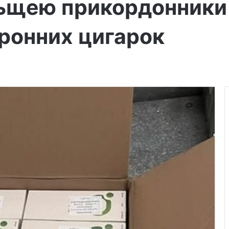
льщею прикордонники
тронних цигарок