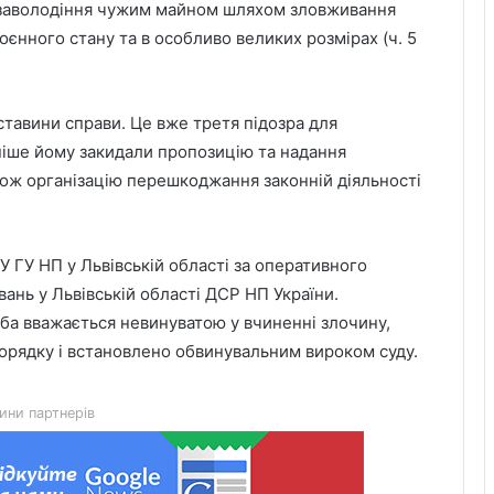
ь заволодіння чужим майном шляхом зловживання
єнного стану та в особливо великих розмірах (ч. 5
ставини справи. Це вже третя підозра для
ніше йому закидали пропозицію та надання
кож організацію перешкоджання законній діяльності
День лазерної корекції: як насправді
минає візит до клініки «Ексімер» від
У ГУ НП у Львівській області за оперативного
порога до виходу
вань у Львівській області ДСР НП України.
соба вважається невинуватою у вчиненні злочину,
Чим відрізняються кросівки, кеди та
порядку і встановлено обвинувальним вироком суду.
трекінгове взуття
ини партнерів
Перші роки навчання без стресу: що
пропонує сучасний приватний
дитячий садок у Чернівцях