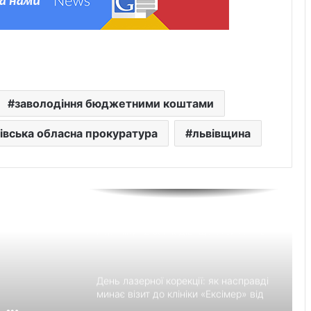
Украшения для пасхальных яиц:
идеи выбора и гармоничного
праздничного оформления
Встановлення фільтрів для води «під
заволодіння бюджетними коштами
ключ»: ТОП-7 форматів послуг
івська обласна прокуратура
львівщина
Великомостівський ліцей увійшов до
переліку 12 закладів, що отримають
держсубвенцію на енергостійкість
День лазерної корекції: як насправді
минає візит до клініки «Ексімер» від
порога до виходу
Чим відрізняються кросівки, кеди та
трекінгове взуття