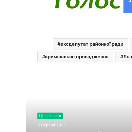
ексдепутат районної ради
кримінальне провадження
Льв
Читати далі
Цікаво знати
8 Серпня 2026
Цікаво знати