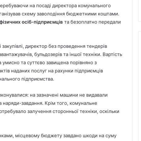
 перебуваючи на посаді директора комунального
організував схему заволодіння бюджетними коштами.
фізичних осіб-підприємців
та безоплатно передали
і закупівлі, директор без проведення тендерів
антажувачів, бульдозерів та іншої техніки. Вартість
ла умисно та суттєво завищена порівняно з
актів наданих послуг на рахунки підприємців
нального підприємства.
иконувалися: на зазначені машини не видавали
 наряди-завдання. Крім того, комунальне
отребувало залучення сторонньої техніки, оскільки
хунками, місцевому бюджету завдано шкоди на суму