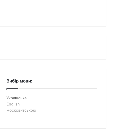
Вибір мови:
Українська
English
московитською