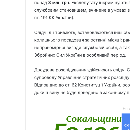
понад
8 млн грн
. Ексдепутату інкримінуют
службовим становищем, вчинене в умовах во
ст. 191 КК України).
Слідчі дії тривають, встановлюються інші об
колишнього посадовця за останні місяці: ра
неправомірної вигоди службовій особі, а та
Збройних Сил України в особливий період.
Досудове розслідування здійснюють слідчі С
супроводу Управління стратегічних розсліду
Відповідно до ст. 62 Конституції України, о
доки її вину не буде доведено в законному 
Нов