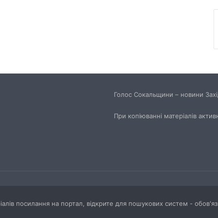
Чим відрізняються кросівки, кеди та
трекінгове взуття
Перші роки навчання без стресу: що
пропонує сучасний приватний
дитячий садок у Чернівцях
Голос Сокальщини – новини Захід
Украшения для пасхальных яиц:
При копіюванні матеріалів актив
идеи выбора и гармоничного
праздничного оформления
ріалів посилання на портал, відкрите для пошукових систем - обов'я