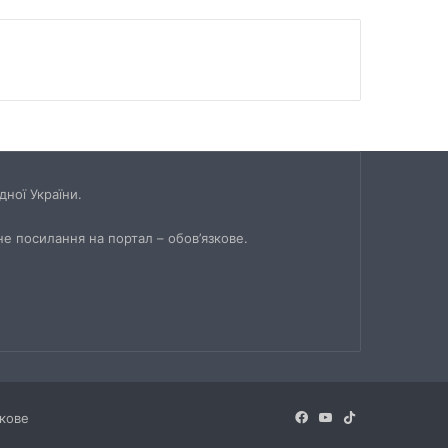
ної України.
не посилання на портал – обов’язкове.
Facebook
YouTube
TikTok
зкове