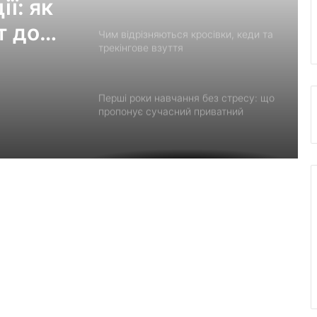
Перші роки навчання без стресу: що
пропонує сучасний приватний
дитячий садок у Чернівцях
Украшения для пасхальных яиц:
ї: як
идеи выбора и гармоничного
т до
праздничного оформления
Встановлення фільтрів для води «під
ключ»: ТОП-7 форматів послуг
Великомостівський ліцей увійшов до
переліку 12 закладів, що отримають
держсубвенцію на енергостійкість
День лазерної корекції: як насправді
минає візит до клініки «Ексімер» від
порога до виходу