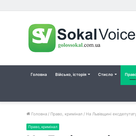
Головна
Військо, історія
Стисло
Прав
Головна
/
Право, кримінал
/
На Львівщині ексдепутат
Право, кримінал