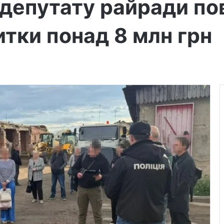
сдепутату райради по
итки понад 8 млн грн