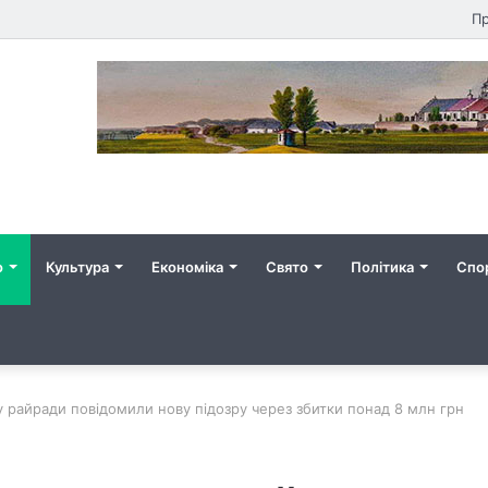
Пр
о
Культура
Економіка
Свято
Політика
Спо
у райради повідомили нову підозру через збитки понад 8 млн грн