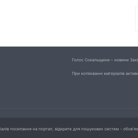
трекінгове взуття
Перші роки навчання без стресу: що
пропонує сучасний приватний
дитячий садок у Чернівцях
Украшения для пасхальных яиц:
идеи выбора и гармоничного
Голос Сокальщини – новини Захід
праздничного оформления
При копіюванні матеріалів актив
ріалів посилання на портал, відкрите для пошукових систем - обов'я