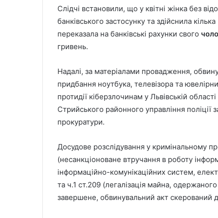
Слідчі встановили, що у квітні жінка без ві
банківського застосунку та здійснила кілька
переказала на банківські рахунки свого
чоло
гривень.
Надалі, за матеріалами провадження, обвину
придбання ноутбука, телевізора та ювелірни
протидії кіберзлочинам у Львівській області
Стрийського районного управління поліції 
прокуратури.
Досудове розслідування у кримінальному про
(несанкціоноване втручання в роботу інфор
інформаційно-комунікаційних систем, електр
та ч.1 ст.209 (легалізація майна, одержано
завершене, обвинувальний акт скерований д