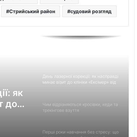
праздничного оформления
Стрийський район
судовий розгляд
Встановлення фільтрів для води «під
ключ»: ТОП-7 форматів послуг
Великомостівський ліцей увійшов до
переліку 12 закладів, що отримають
держсубвенцію на енергостійкість
День лазерної корекції: як насправді
минає візит до клініки «Ексімер» від
порога до виходу
ї: як
т до
Чим відрізняються кросівки, кеди та
трекінгове взуття
Перші роки навчання без стресу: що