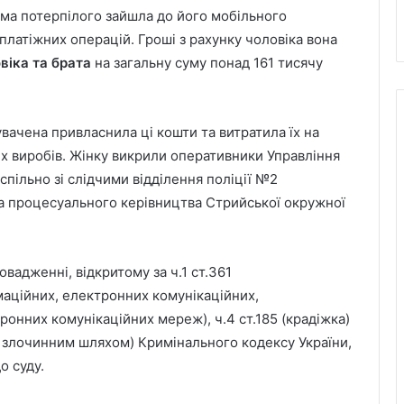
дома потерпілого зайшла до його мобільного
 платіжних операцій. Гроші з рахунку чоловіка вона
віка та брата
на загальну суму понад 161 тисячу
вачена привласнила ці кошти та витратила їх на
х виробів. Жінку викрили оперативники Управління
 спільно зі слідчими відділення поліції №2
за процесуального керівництва Стрийської окружної
вадженні, відкритому за ч.1 ст.361
маційних, електронних комунікаційних,
онних комунікаційних мереж), ч.4 ст.185 (крадіжка)
го злочинним шляхом) Кримінального кодексу України,
о суду.