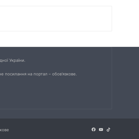
ної України.
не посилання на портал – обов’язкове.
Facebook
YouTube
TikTok
зкове