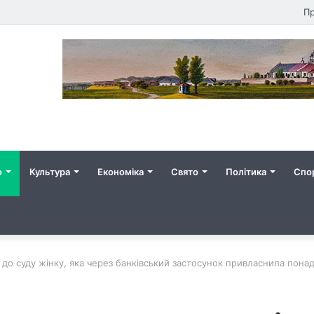
Пр
о
Культура
Економіка
Свято
Політика
Спо
до суду жінку, яка через банківський застосунок привласнила понад 