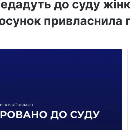
едадуть до суду жінк
осунок привласнила п