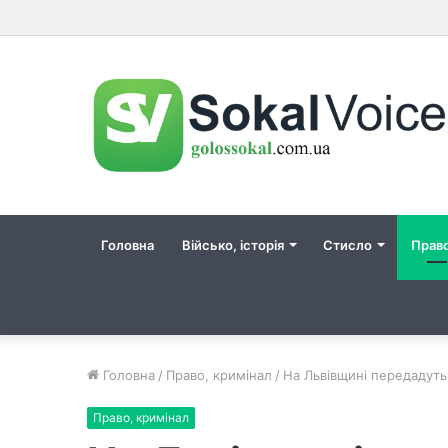
Головна
Військо, історія
Стисло
Прав
Головна
/
Право, кримінал
/
На Львівщині передадуть 
Право, кримінал