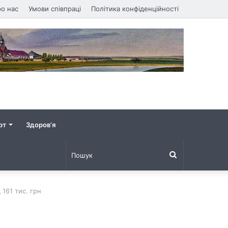
о нас
Умови співпраці
Політика конфіденційності
рт
Здоров’я
Пошук
161 тис. грн