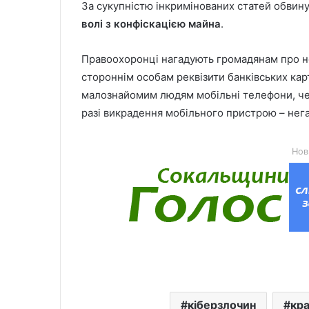
За сукупністю інкримінованих статей обвин
волі з конфіскацією майна
.
Правоохоронці нагадують громадянам про не
стороннім особам реквізити банківських карто
малознайомим людям мобільні телефони, чере
разі викрадення мобільного пристрою – нега
Нов
кіберзлочин
кра