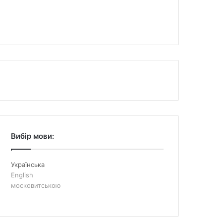
Вибір мови:
Українська
English
московитською