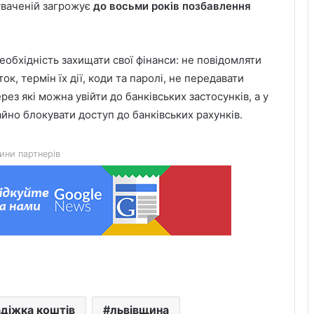
уваченій загрожує
до восьми років позбавлення
обхідність захищати свої фінанси: не повідомляти
к, термін їх дії, коди та паролі, не передавати
з які можна увійти до банківських застосунків, а у
День лазерної корекції: як насправді
йно блокувати доступ до банківських рахунків.
минає візит до клініки «Ексімер» від
порога до виходу
ини партнерів
Чим відрізняються кросівки, кеди та
трекінгове взуття
Перші роки навчання без стресу: що
пропонує сучасний приватний
дитячий садок у Чернівцях
Украшения для пасхальных яиц:
діжка коштів
львівщина
идеи выбора и гармоничного