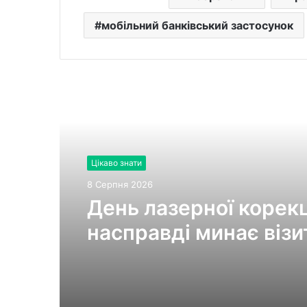
мобільний банківський застосунок
Читати далі
Цікаво знати
8 Серпня 2026
День лазерної корекці
насправді минає візи
клініки «Ексімер» від
порога до виходу